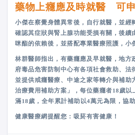
藥物上癮應及時就醫 可
小傑在察覺身體異常後，自行就醫，並經
確認其症狀與腎上腺功能受損有關，後續
咪酯的依賴後，並搭配專業醫療照護，小
林群醫師指出，有藥癮應及早就醫，地方
府毒品危害防制中心有各項社會救助、法
並提供戒癮醫療、中途之家等轉介與補助
治療費用補助方案」，每位藥癮者18歲以
滿18歲，全年累計補助以4萬元為限，協
健康醫療網提醒您：吸菸有害健康！