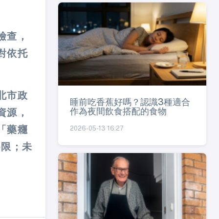
檢查，
對依托
北市政
睡前吃香蕉好嗎？認識3種適合
作為夜間飲食搭配的食物
資源，
「藥癮
2026-05-13 16:27
為限；未