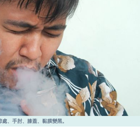
節處、手肘、膝蓋、黏膜變黑。