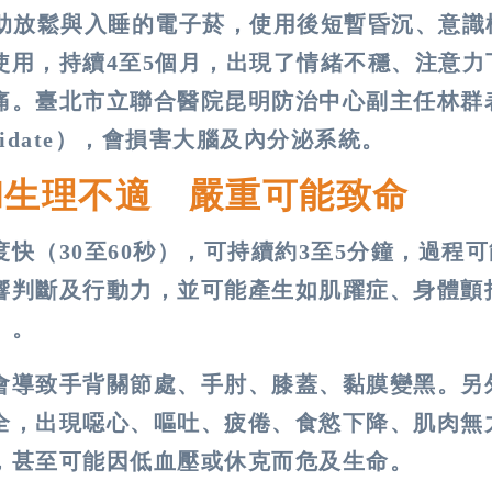
幫助放鬆與入睡的電子菸，使用後短暫昏沉、意識
使用，持續4至5個月，出現了情緒不穩、注意力
痛。臺北市立聯合醫院昆明防治中心副主任林群
idate），會損害大腦及內分泌系統。
和生理不適 嚴重可能致命
快（30至60秒），可持續約3至5分鐘，過程
響判斷及行動力，並可能產生如肌躍症、身體顫
」。
會導致手背關節處、手肘、膝蓋、黏膜變黑。另
全，出現噁心、嘔吐、疲倦、食慾下降、肌肉無
，甚至可能因低血壓或休克而危及生命。