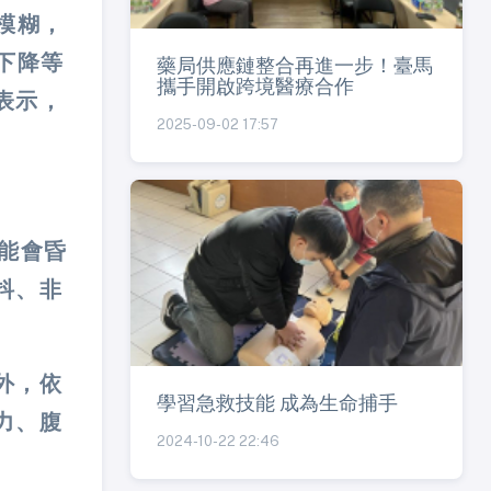
模糊，
下降等
藥局供應鏈整合再進一步！臺馬
攜手開啟跨境醫療合作
表示，
2025-09-02 17:57
可能會昏
抖、非
外，依
學習急救技能 成為生命捕手
力、腹
2024-10-22 22:46