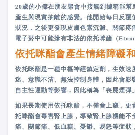
20歲的小傑在朋友聚會中接觸到據稱能
產生與現實抽離的感覺。他開始每日反覆
狀況，之後更發現皮膚色素沉澱、關節疼
電子菸中可能摻有非法的依托咪酯（Etom
依托咪酯會產生情緒障礙
依托咪酯是一種中樞神經鎮定劑，生效速度
迷、意識不清、無法控制身體，因此會影
自主性運動等影響，因此稱為「喪屍煙彈
如果長期使用依托咪酯，不僅會上癮，更
托咪酯會毒害腎上腺，導致腎上腺機能不
痛、關節痛、低血糖、憂鬱、易怒等症狀