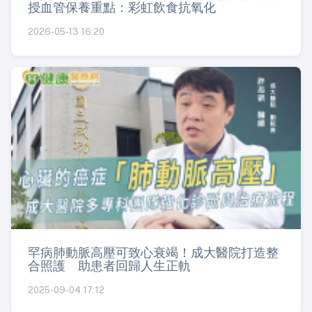
授血管保養重點：彩虹飲食抗氧化
2026-05-13 16:20
罕病肺動脈高壓可致心衰竭！成大醫院打造整
合照護 助患者回歸人生正軌
2025-09-04 17:12