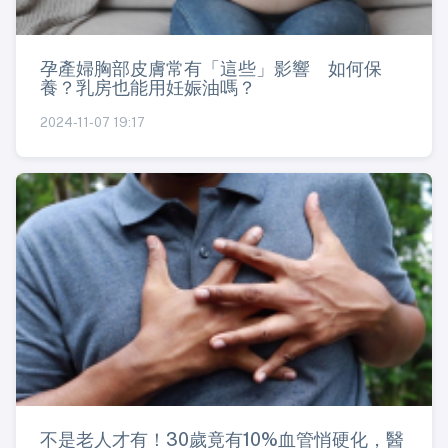
孕產婦胸部皮膚常有「這些」影響 如何保
養？乳房也能用妊娠油嗎？
2024-11-07 19:17
不是老人才有！30歲竟有10%血管悄硬化，醫