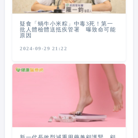
疑食「蝸牛小米粽」中毒3死！第一
批人體檢體送抵疾管署 曝致命可能
原因
2024-09-29 21:22
新一代長效型減重用藥兼顧護腎、顧