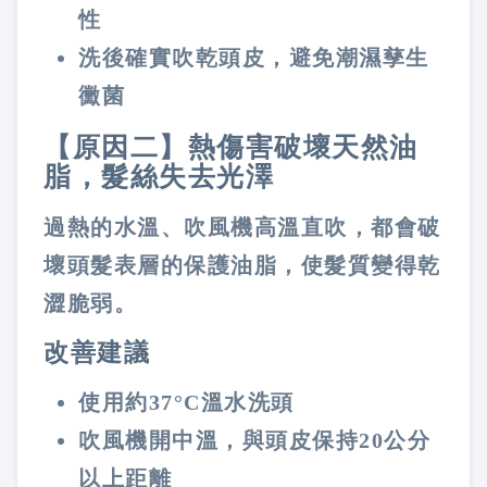
性
洗後確實吹乾頭皮，避免潮濕孳生
黴菌
【原因二】熱傷害破壞天然油
脂，髮絲失去光澤
過熱的水溫、吹風機高溫直吹，都會破
壞頭髮表層的保護油脂，使髮質變得乾
澀脆弱。
改善建議
使用約37°C溫水洗頭
吹風機開中溫，與頭皮保持20公分
以上距離