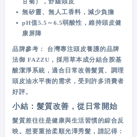
甘菊），舒緩頭皮
無矽靈、無人工香料
，減少負擔
pH值5.5～6.5弱酸性
，維持頭皮健
康屏障
品牌參考
： 台灣專注頭皮養護的品牌
法御 FAZZU
，採用草本成分結合胺基
酸潔淨系統，適合日常改善髮質、調理
頭皮油水平衡的需求，受到許多消費者
好評。
小結：髮質改善，從日常開始
髮質差往往是健康與生活習慣的綜合反
映。想要重拾柔順光澤秀髮，請記得：