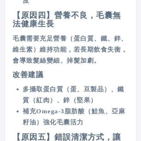
度
【原因四】營養不良，毛囊無
法健康生長
毛囊需要充足營養（蛋白質、鐵、鋅、
維生素）維持功能，若長期飲食失衡，
會導致髮絲變細、掉髮加劇。
改善建議
多攝取蛋白質（蛋、豆製品）、鐵
質（紅肉）、鋅（堅果）
補充Omega-3脂肪酸（鮭魚、亞麻
籽油）強化毛囊活力
【原因五】錯誤清潔方式，讓