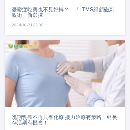
憂鬱症吃藥也不見好轉？ 「rTMS經顱磁刺
激術」新選擇
2024-10-31 22:06
晚期乳癌不再只靠化療 接力治療有策略、延長
存活期有機會！