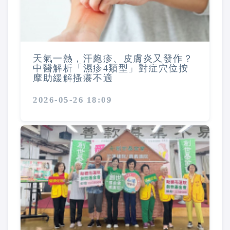
天氣一熱，汗皰疹、皮膚炎又發作？
中醫解析「濕疹4類型」對症穴位按
摩助緩解搔癢不適
2026-05-26 18:09