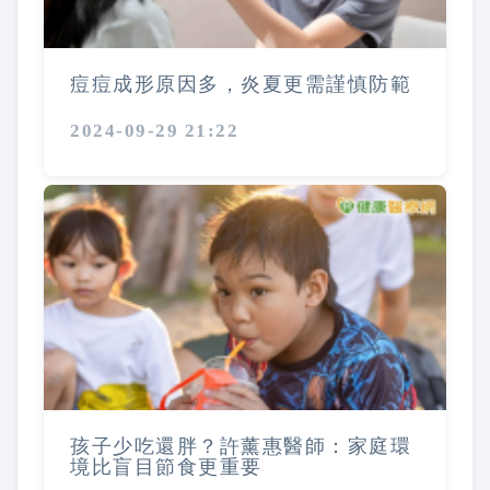
痘痘成形原因多，炎夏更需謹慎防範
2024-09-29 21:22
孩子少吃還胖？許薰惠醫師：家庭環
境比盲目節食更重要