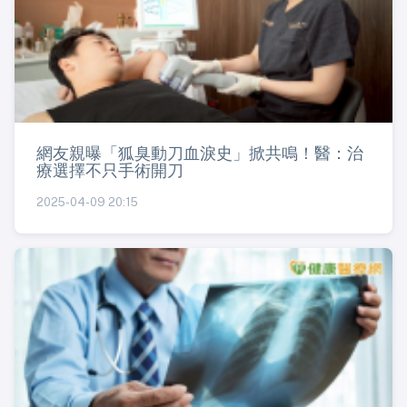
網友親曝「狐臭動刀血淚史」掀共鳴！醫：治
療選擇不只手術開刀
2025-04-09 20:15