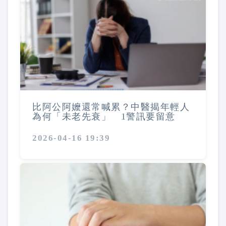
比阿公阿嬤還常喊累？中醫揭年輕人
為何「未老先衰」 1警訊要留意
2026-04-16 19:39