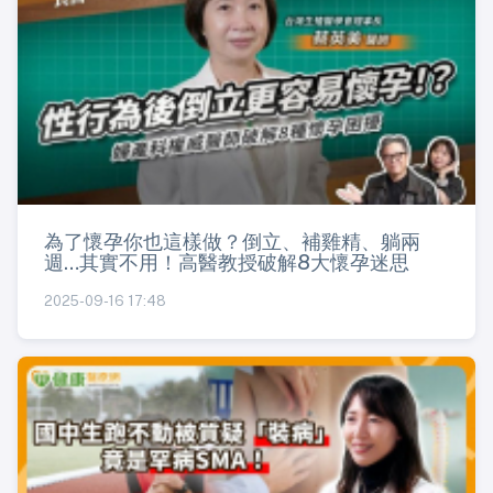
為了懷孕你也這樣做？倒立、補雞精、躺兩
週…其實不用！高醫教授破解8大懷孕迷思
2025-09-16 17:48