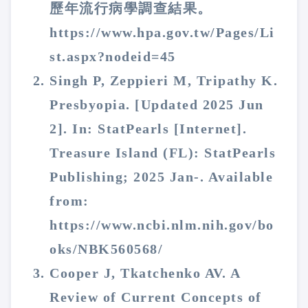
歷年流行病學調查結果。
https://www.hpa.gov.tw/Pages/Li
st.aspx?nodeid=45
Singh P, Zeppieri M, Tripathy K.
Presbyopia. [Updated 2025 Jun
2]. In: StatPearls [Internet].
Treasure Island (FL): StatPearls
Publishing; 2025 Jan-. Available
from:
https://www.ncbi.nlm.nih.gov/bo
oks/NBK560568/
Cooper J, Tkatchenko AV. A
Review of Current Concepts of