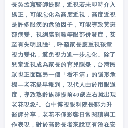
長吳孟憲醫師提醒，近視若未即時介入
矯正，可能惡化為高度近視，高度近視
是許多眼疾的危險因子，可能導致黃斑
部病變、視網膜剝離等眼部併發症，甚
3
至有失明風險
，呼籲家長應重視孩童
視力變化，避免視力進一步惡化。除了
兒童近視成為家長的育兒隱憂，台灣民
眾也正面臨另一個「看不清」的隱形危
機—老花提早報到，現代人由於用眼過
度，導致熟齡族群提前40歲左右就出現
2
老花現象
。台中博視眼科院長鄭力升
醫師分享，老花不僅影響日常閱讀與工
作表現，對於高齡長者來說更有潛在安