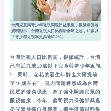
台灣兒童與青少年近視問題日益嚴重，根據國健署
資料顯示，台灣近視人口比例居全球之冠，18歲以
下青少年近視率更高達87.2%。
台灣近視人口比例高，根據統計，台灣
已有近九成18歲以下兒童與青少年近視
1
，同時，老花的發生年齡也大幅提前
2
至40歲左右
，視力問題儼然成為台灣
民眾的健康隱患。為了強化照護民眾的
眼視健康，今年，蔡司視力保健部與嘉
晏光學發揮自身專業，攜手澄清眼科集