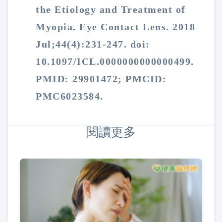
the Etiology and Treatment of
Myopia. Eye Contact Lens. 2018
Jul;44(4):231-247. doi:
10.1097/ICL.0000000000000499.
PMID: 29901472; PMCID:
PMC6023584.
閱讀更多