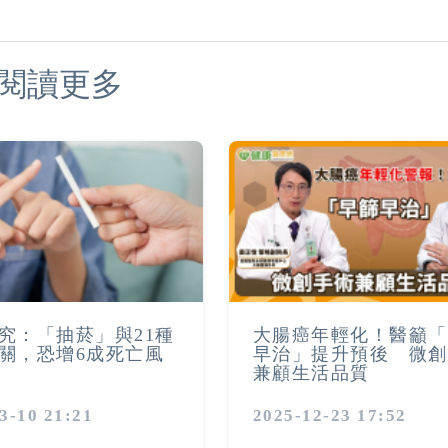
閱讀更多
究：「抽菸」與21種
大腸癌年輕化！醫籲「
關，恐增6成死亡風
早治」提升預後 微創
兼顧生活品質
3-10 21:21
2025-12-23 17:52