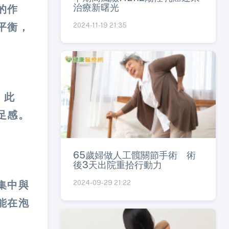
治療新曙光
的作
2024-11-19 21:35
平衡，
。此
足感。
65歲婦做人工髖關節手術 術
後3天出院重拾行動力
2024-09-29 21:22
集中與
能在泡