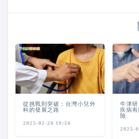
從挑戰到突破：台灣小兒外
牛津研
科的發展之路
疾病有
險
2025-02-26 19:26
2025-0