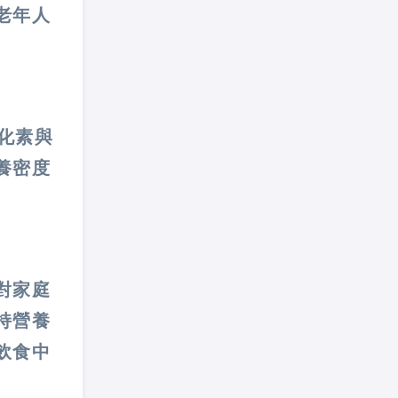
老年人
化素與
養密度
對家庭
持營養
飲食中