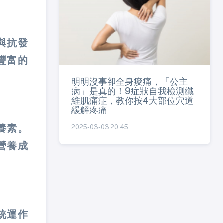
與抗發
豐富的
明明沒事卻全身痠痛，「公主
病」是真的！9症狀自我檢測纖
維肌痛症，教你按4大部位穴道
緩解疼痛
養素。
2025-03-03 20:45
營養成
統運作