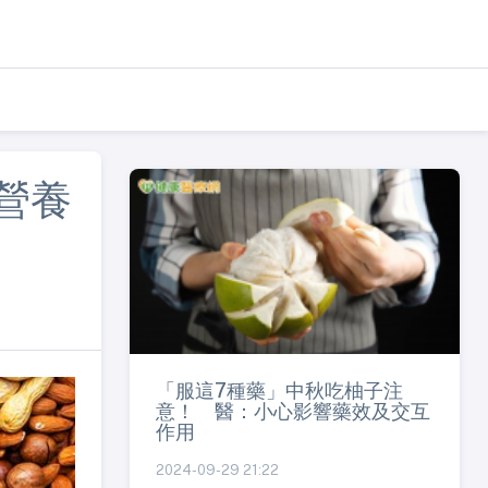
營養
「服這7種藥」中秋吃柚子注
意！ 醫：小心影響藥效及交互
作用
2024-09-29 21:22