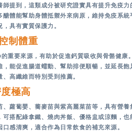
養師提到，這類成分被研究證實具有提升免疫力
多醣體能幫助身體抵禦外來病原，維持免疫系統
況，具有實質保護力。
控制體重
D的重要來源，有助於促進鈣質吸收與骨骼健康
維，能促進腸道蠕動、幫助排便順暢，並延長飽
量、高纖維而特別受到推薦。
密度極高
苗、蘿蔔嬰、蕎麥苗與紫高麗菜苗等，具有營養
，可搭配綠拿鐵、燒肉丼飯、優格盅或涼麵，也
因口感清爽，適合作為日常飲食的補充來源。