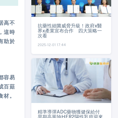
居高不
抗藥性細菌威脅升級！政府x醫
界x產業宣布合作 四大策略一
，這時
次看
有助於
2025-12-01 17:44
都容易
成百菇
食材。
精準導彈ADC藥物獲健保給付
早期高風險HER2陽性乳癌迎來