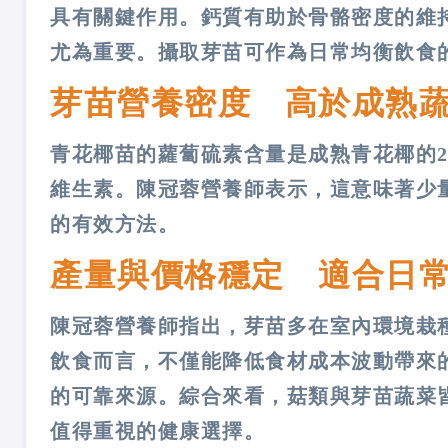
具有關鍵作用。鈣質有助於骨骼密度的維
尤為重要。攝取芽苗可作為日常均衡飲食
芽苗營養密度 高於成熟
青花椰苗的蘿蔔硫素含量是成熟青花椰的2
維生素。陳冠蓉營養師表示，這意味著少
的有效方法。
產量與價格穩定 適合日
陳冠蓉營養師指出，芽苗多在室內環境栽
飲食而言，不僅能降低食材成本波動帶來
的可靠來源。綜合來看，菇類與芽苗蔬菜
值得重視的健康選擇。