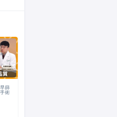
早篩
手術