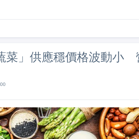
蔬菜」供應穩價格波動小 
00