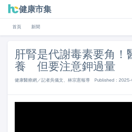
健康市集
首頁
新聞
肝腎是代謝毒素要角！
養 但要注意鉀過量
健康醫療網／記者吳儀文、林宗憲報導 Published：2025-04-