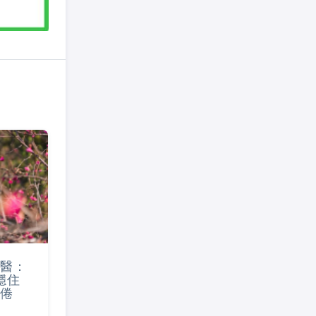
醫：
穩住
倦