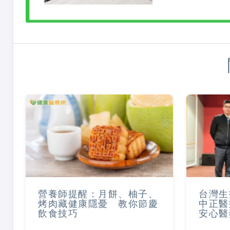
營養師提醒：月餅、柚子、
台灣生
烤肉藏健康隱憂 教你節慶
中正醫
飲食技巧
安心醫