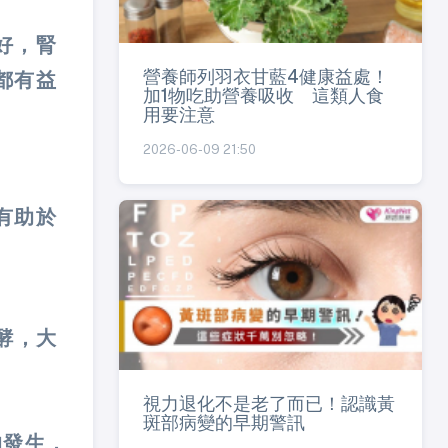
好，腎
營養師列羽衣甘藍4健康益處！
都有益
加1物吃助營養吸收 這類人食
用要注意
2026-06-09 21:50
有助於
酵，大
視力退化不是老了而已！認識黃
斑部病變的早期警訊
的發生，