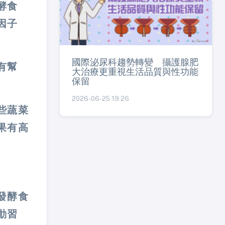
酵食
因子
國際泌尿科趨勢轉變 攝護腺肥
有幫
大治療更重視生活品質與性功能
保留
。
2026-06-25 19:26
些蔬菜
果有高
發酵食
動習