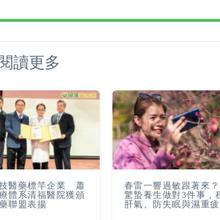
閱讀更多
技醫藥標竿企業 蕭
春雷一響過敏跟著來？
療體系清福醫院獲頒
驚蟄養生做對3件事，
藥聯盟表揚
肝氣、防失眠與濕重疲