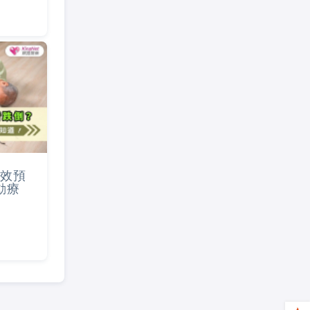
效預
動療