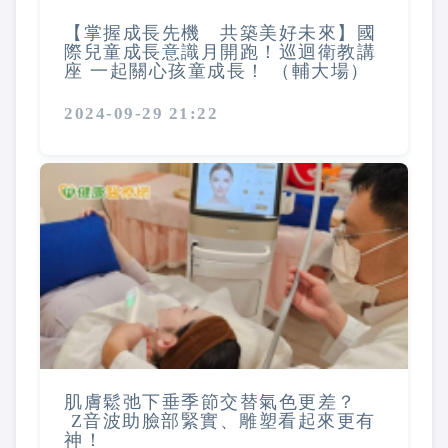
【掌握成長先機 共築美好未來】國
際兒童成長意識月開跑！巡迴衛教講
座 一起關心孩童成長！ （輔大場）
2024-09-29 21:22
肌膚鬆弛下垂季節交替氣色更差？
Z音波助臉部緊實、雕塑看起來更有
神！