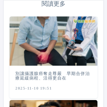
閱讀更多
別讓攝護腺癌奪走尊嚴 早期合併治
療延緩病程、活得更自在
2025-11-10 19:51