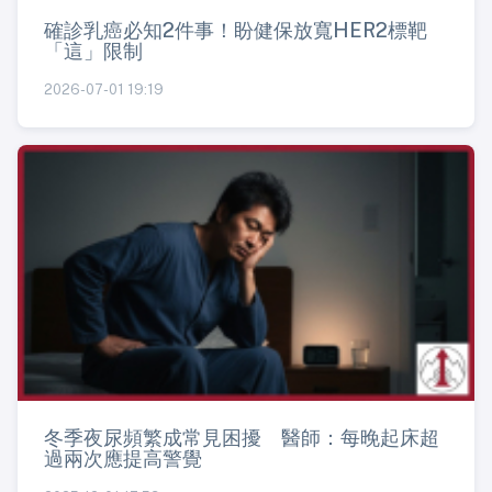
確診乳癌必知2件事！盼健保放寬HER2標靶
「這」限制
2026-07-01 19:19
冬季夜尿頻繁成常見困擾 醫師：每晚起床超
過兩次應提高警覺