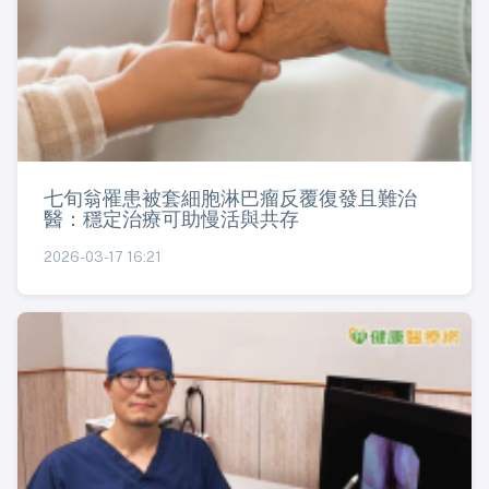
七旬翁罹患被套細胞淋巴瘤反覆復發且難治
醫：穩定治療可助慢活與共存
2026-03-17 16:21