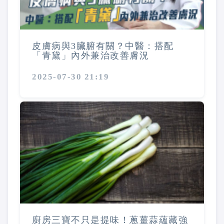
皮膚病與3臟腑有關？中醫：搭配
「青黛」內外兼治改善膚況
2025-07-30 21:19
廚房三寶不只是提味！蔥薑蒜蘊藏強