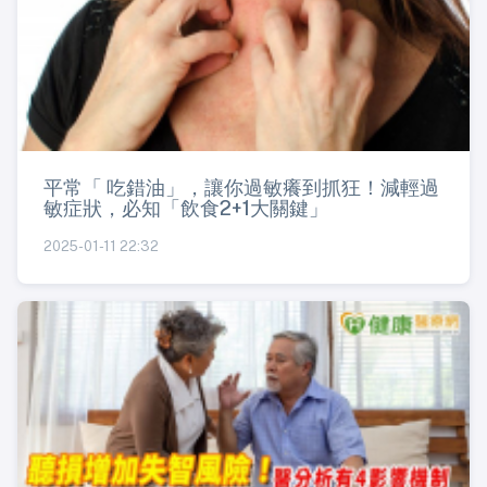
平常「 吃錯油」，讓你過敏癢到抓狂！減輕過
敏症狀，必知「飲食2+1大關鍵」
2025-01-11 22:32