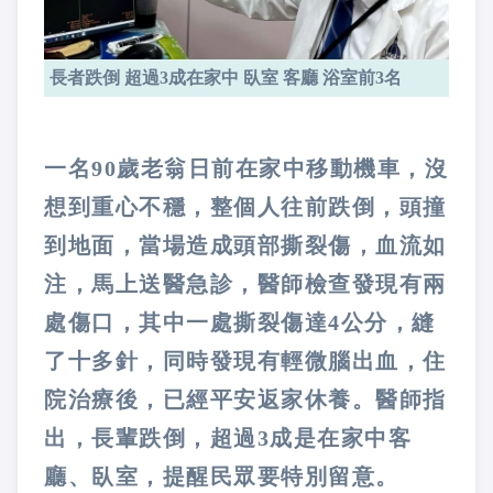
長者跌倒 超過3成在家中 臥室 客廳 浴室前3名
一名90歲老翁日前在家中移動機車，沒
想到重心不穩，整個人往前跌倒，頭撞
到地面，當場造成頭部撕裂傷，血流如
注，馬上送醫急診，醫師檢查發現有兩
處傷口，其中一處撕裂傷達4公分，縫
了十多針，同時發現有輕微腦出血，住
院治療後，已經平安返家休養。醫師指
出，長輩跌倒，超過3成是在家中客
廳、臥室，提醒民眾要特別留意。