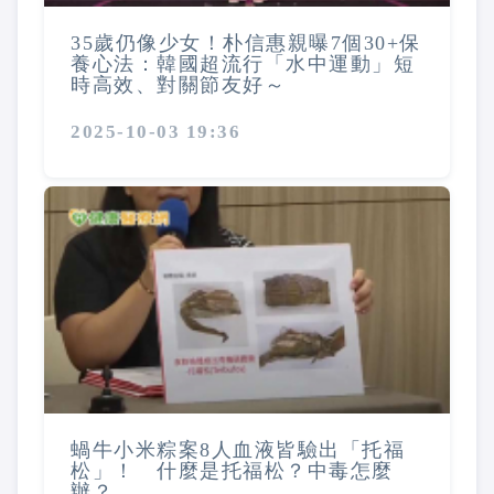
35歲仍像少女！朴信惠親曝7個30+保
養心法：韓國超流行「水中運動」短
時高效、對關節友好～
2025-10-03 19:36
蝸牛小米粽案8人血液皆驗出「托福
松」！ 什麼是托福松？中毒怎麼
辦？