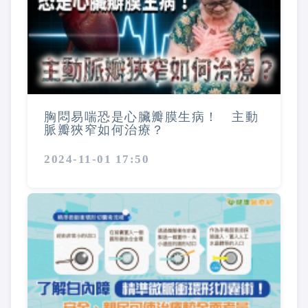
胸悶易喘恐是心臟瓣膜生病！ 主動
脈瓣狹窄如何治療？
2024-11-01 17:50