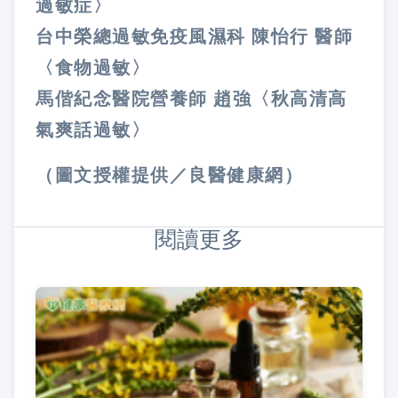
過敏症〉
台中榮總過敏免疫風濕科 陳怡行 醫師
〈食物過敏〉
馬偕紀念醫院營養師 趙強〈秋高清高
氣爽話過敏〉
（圖文授權提供／良醫健康網）
閱讀更多