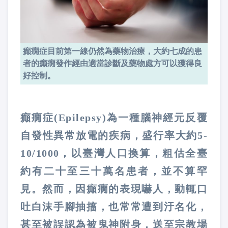
癲癇症目前第一線仍然為藥物治療，大約七成的患
者的癲癇發作經由適當診斷及藥物處方可以獲得良
好控制。
癲癇症(Epilepsy)為一種腦神經元反覆
自發性異常放電的疾病，盛行率大約5-
10/1000，以
臺
灣人口換算，粗估全
臺
約有二十至三十萬名患者，並不算罕
見。然而，因癲癇的表現嚇人，動輒口
吐白沫手腳抽搐，也常常遭到汙名化，
甚至被誤認為被鬼神附身，送至宗教場