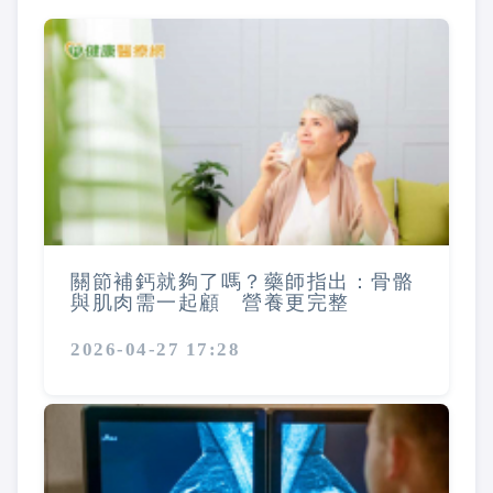
關節補鈣就夠了嗎？藥師指出：骨骼
與肌肉需一起顧 營養更完整
2026-04-27 17:28