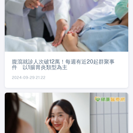
腹瀉就診人次破12萬！每週有近20起群聚事
件 以1腸胃炎類型為主
2024-09-29 21:22