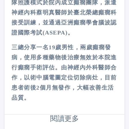
隊照護模式於院內成立癲癇團隊，派遣
神經內科蔡明真醫師於
臺
北榮總癲癇科
接受訓練，並通過亞洲癲癇學會腦波認
證國際考試(ASEPA)。
三總分享一名19歲男性，兩歲癲癇發
病，使用多種藥物後治療無效於本院進
行癲癇手術評估。由神經內外科醫師合
作，以術中腦電圖定位切除病灶，目前
患者術後2個月無發作，大幅改善生活
品質。
閱讀更多