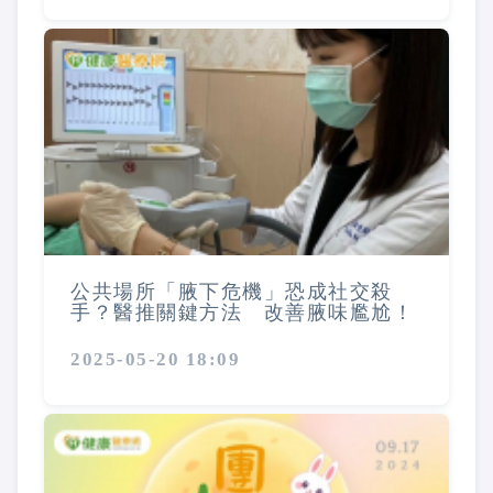
公共場所「腋下危機」恐成社交殺
手？醫推關鍵方法 改善腋味尷尬！
2025-05-20 18:09