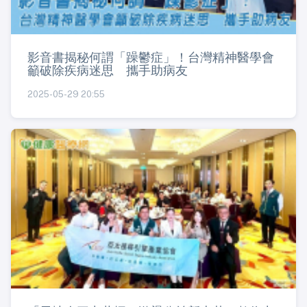
影音書揭秘何謂「躁鬱症」！台灣精神醫學會
籲破除疾病迷思 攜手助病友
2025-05-29 20:55