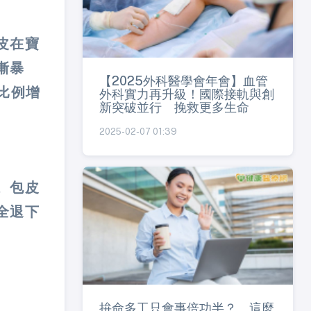
皮在寶
漸暴
【2025外科醫學會年會】血管
比例增
外科實力再升級！國際接軌與創
新突破並行 挽救更多生命
2025-02-07 01:39
。包皮
下​​
拚命多工只會事倍功半？ 這麼