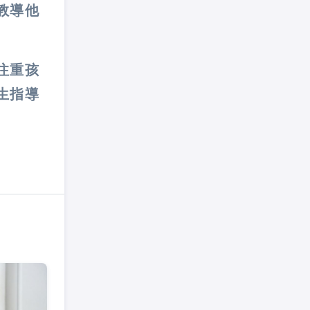
教導他
注重孩
生指導