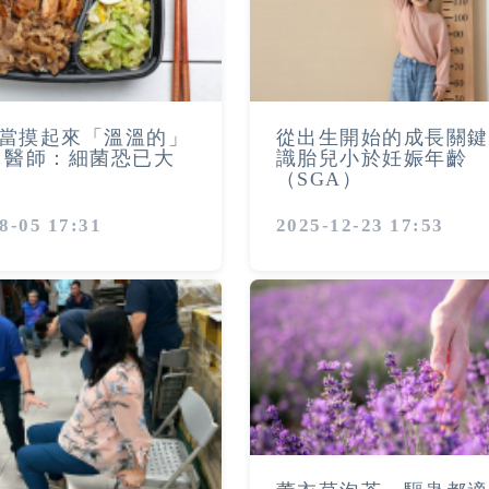
當摸起來「溫溫的」
從出生開始的成長關鍵
 醫師：細菌恐已大
識胎兒小於妊娠年齡
（SGA）
8-05 17:31
2025-12-23 17:53