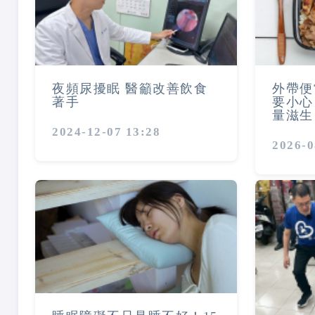
夜頻尿擾眠 醫籲改善飲食
外帶便
著手
要小心
量滋生
2024-12-07 13:28
2026-0