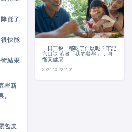
，降低了
活很快能
一日三餐，都吃了什麼呢？牢記
六口訣 落實「我的餐盤」，均
衡又健康！
手術結果
2024-10-22 11:01
這些新
果。
潔包皮