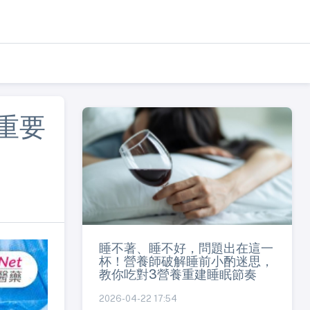
重要
睡不著、睡不好，問題出在這一
杯！營養師破解睡前小酌迷思，
教你吃對3營養重建睡眠節奏
2026-04-22 17:54