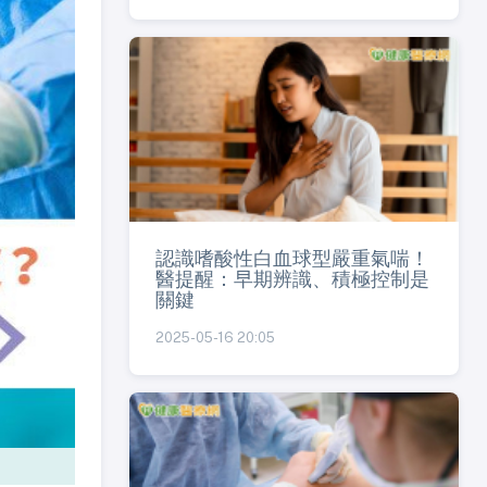
認識嗜酸性白血球型嚴重氣喘！
醫提醒：早期辨識、積極控制是
關鍵
2025-05-16 20:05