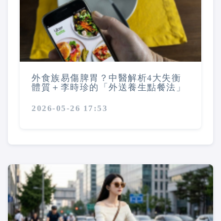
外食族易傷脾胃？中醫解析4大失衡
體質＋李時珍的「外送養生點餐法」
2026-05-26 17:53