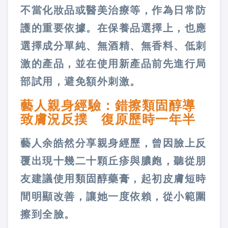
不當化妝品或醫美治療等，作為日常防
護的重要依據。在保養品選擇上，也應
選擇成分單純、無酒精、無香料、低刺
激的產品，並在使用新產品前先進行局
部試用，避免額外刺激。
藝人親身經驗：錯擦類固醇導
致膚況反撲 復原歷時一年半
藝人余皓然分享親身經歷，曾因臉上反
覆出現十幾二十顆丘疹與膿皰，聽從朋
友建議使用類固醇藥膏，起初皮膚短時
間明顯改善，讓她一度依賴，從小範圍
擦到全臉。