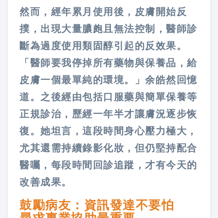
然而，經年累月使用後，皮膚開始反
撲，出現大量膿皰且無法控制，醫師診
斷為過度使用類固醇引起的反效果。
「醫師要我停掉所有藥物與保養品，給
皮膚一個最單純的環境。」余皓然回憶
道。之後經由包括口服藥與簡單保養等
正規診治，歷經一年半才讓膚況逐步恢
復。她坦言，這段時間身心壓力極大，
尤其還需持續錄影化妝，但仍堅持配合
醫囑，每段時間回診追蹤，才有今天的
改善成果。
鼓勵病友：資訊發達不要怕