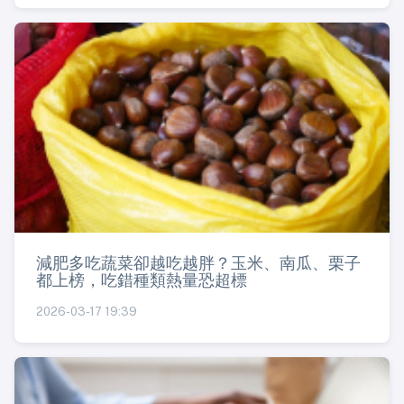
減肥多吃蔬菜卻越吃越胖？玉米、南瓜、栗子
都上榜，吃錯種類熱量恐超標
2026-03-17 19:39