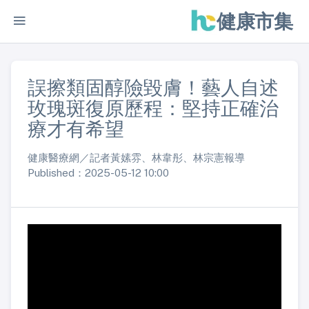
健康市集
誤擦類固醇險毀膚！藝人自述
玫瑰斑復原歷程：堅持正確治
療才有希望
健康醫療網／記者黃嫊雰、林韋彤、林宗憲報導
Published：2025-05-12 10:00