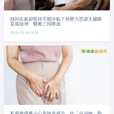
熱到生氣卻堅持不開冷氣？熱壓力恐讓大腦瞻
妄風險增 醫教三招降溫
2026-05-29 19:15
私密處搔癢小心是陰道感染 從「分泌物」顏