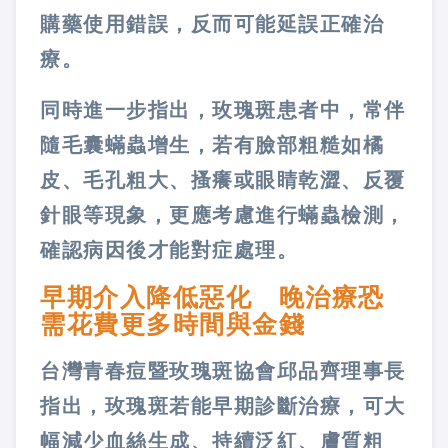
購藥使用錯誤，反而可能延誤正確治
療。
同時進一步指出，玫瑰斑患者中，常伴
隨毛囊蟎蟲增生，若有臉部粗糙如橘
皮、毛孔粗大、搔癢或眼睛乾澀、反覆
針眼等現象，更應考慮進行蟎蟲檢測，
確認病因後才能對症處理。
早期介入降低惡化 晚治療恐
需花費更多時間與金錢
台灣青春痘暨玫瑰斑協會邱品齊理事長
指出，玫瑰斑若能早期診斷治療，可大
幅減少血絲生成、持續泛紅、膚質粗