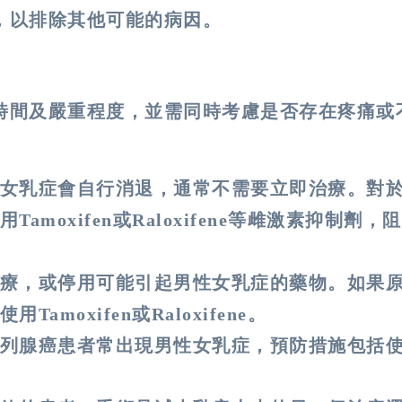
，以排除其他可能的病因。
時間及嚴重程度，並需同時考慮是否存在疼痛或
女乳症會自行消退，通常不需要立即治療。對
moxifen或Raloxifene等雌激素抑制劑，
療，或停用可能引起男性女乳症的藥物。如果
xifen或Raloxifene​​。
列腺癌患者常出現男性女乳症，預防措施包括