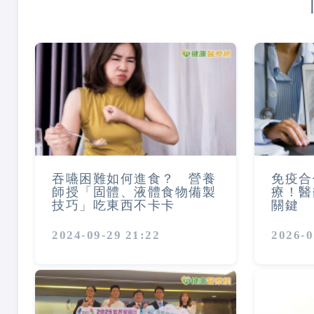
吞嚥困難如何進食？ 營養
免疫合
師授「固體、液體食物備製
療！醫
技巧」吃東西不卡卡
關鍵
2024-09-29 21:22
2026-0