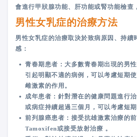
會進行甲狀腺功能、肝功能或腎功能檢查
男性女乳症的治療方法
男性女乳症的治療取決於致病原因、持續
感：
青春期患者：大多數青春期出現的男性
引起明顯不適的病例，可以考慮短期使用Ta
雌激素的作用​​​​。
成年患者：針對潛在的健康問題進行治
或病症持續超過三個月，可以考慮短期使用Tamo
前列腺癌患者：接受抗雄激素治療的前
Tamoxifen或接受放射治療 。