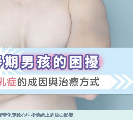
觀變化導致心理和情緒上的負面影響。