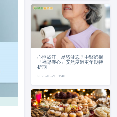
心悸盜汗、易怒健忘？中醫師揭
「補腎養心」安然度過更年期轉
折期
2025-10-21 19:40