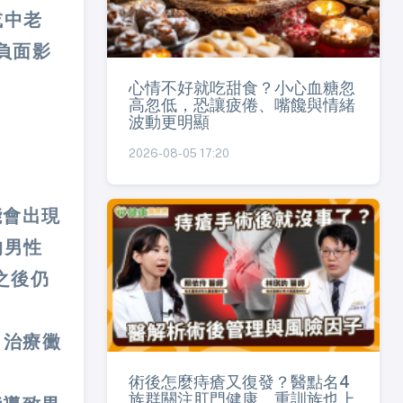
或中老
負面影
心情不好就吃甜食？小心血糖忽
高忽低，恐讓疲倦、嘴饞與情緒
波動更明顯
2026-08-05 17:20
能會出現
的男性
之後仍
，治療黴
術後怎麼痔瘡又復發？醫點名4
族群關注肛門健康 重訓族也上