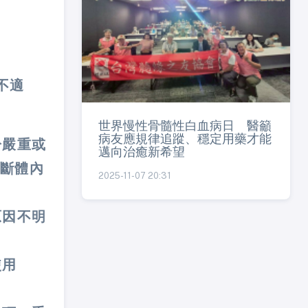
不適
世界慢性骨髓性白血病日 醫籲
病友應規律追蹤、穩定用藥才能
於嚴重或
邁向治癒新希望
阻斷體內
2025-11-07 20:31
原因不明
使用