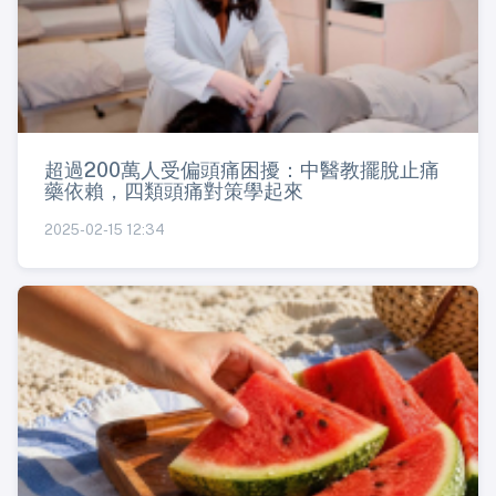
超過200萬人受偏頭痛困擾：中醫教擺脫止痛
藥依賴，四類頭痛對策學起來
2025-02-15 12:34