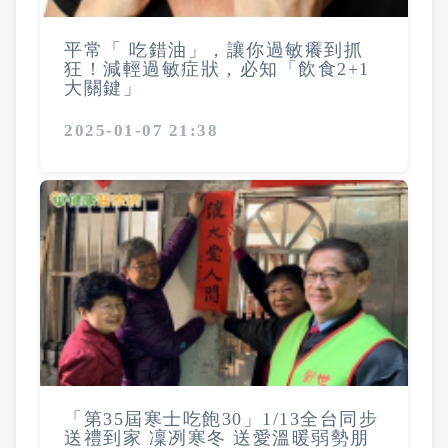
平常「 吃錯油」，讓你過敏癢到抓
狂！減輕過敏症狀，必知「飲食2+1
大關鍵」
2025-01-07 21:38
「第35屆寒士吃飽30」1/13全台同步
送禮到家 凜冽寒冬 送愛溫暖弱勢朋