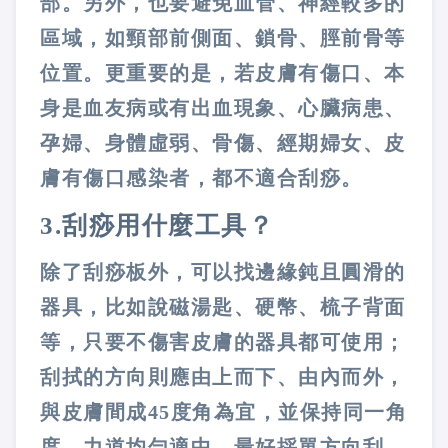
部。另外，也要避免血管、神經較多的
區域，如頸部前側面、鎖骨、脛前骨等
位置。更重要的是，若皮膚有傷口、本
身是血友病或有出血現象、心臟病患、
孕婦、身體虛弱、骨傷、經期婦女、皮
膚有傷口感染者，都不適合刮痧。
3.
刮痧用什麼工具？
除了刮痧板外，可以找邊緣鈍且圓滑的
器具，比如說磁湯匙、硬幣、梳子背面
等，只要不傷害皮膚的器具都可使用；
刮拭的方向則應由上而下、由內而外，
與皮膚間成
45
度角為宜，並保持同一角
度、力道均勻適中，最好採單方向刮。