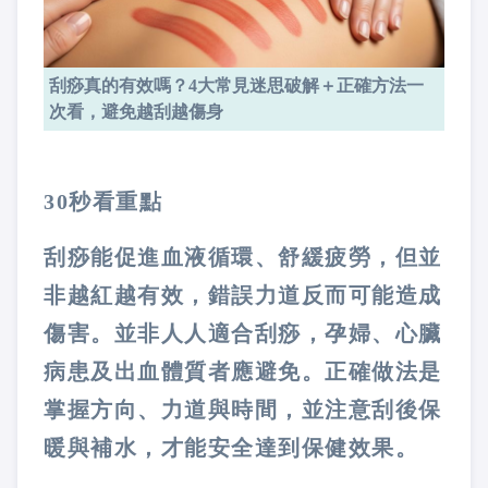
刮痧真的有效嗎？4大常見迷思破解＋正確方法一
次看，避免越刮越傷身
30秒看重點
刮痧能促進血液循環、舒緩疲勞，但並
非越紅越有效，錯誤力道反而可能造成
傷害。並非人人適合刮痧，孕婦、心臟
病患及出血體質者應避免。正確做法是
掌握方向、力道與時間，並注意刮後保
暖與補水，才能安全達到保健效果。