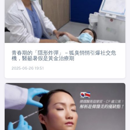
青春期的「隱形炸彈」－狐臭悄悄引爆社交危
機，醫籲暑假是黃金治療期
2025-06-26 19:51