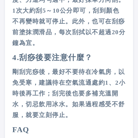
1
次大約刮
5
～
10
公分即可，刮到顏色
不再變時就可停止。此外，也可在刮痧
前塗抹潤滑品，每次刮拭以不超過
20
分
鐘為宜。
4.
刮痧後要注意什麼？
剛刮完痧後，最好不要待在冷氣房，以
免受寒，建議待在空氣流通處約
1
、
2
小
時後再工作；刮完後也要多補充溫開
水，切忌飲用冰水。如果過程感受不舒
服，就要立刻停止。
FAQ