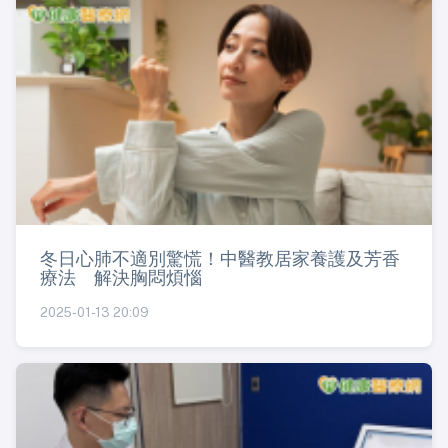
冬日心肺不適別驚慌！中醫教居家養護及芳香
療法 解決胸悶煩惱
2025-01-13 20:09