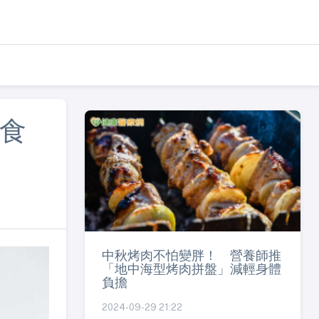
健食
中秋烤肉不怕變胖！ 營養師推
「地中海型烤肉拼盤」減輕身體
負擔
2024-09-29 21:22