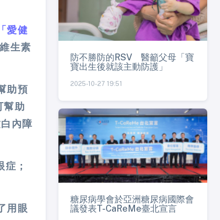
「愛健
維生素
防不勝防的RSV 醫籲父母「寶
寶出生後就該主動防護」
2025-10-27 19:51
幫助預
可幫助
致白內障
眼症；
糖尿病學會於亞洲糖尿病國際會
了用眼
議發表T-CaReMe臺北宣言