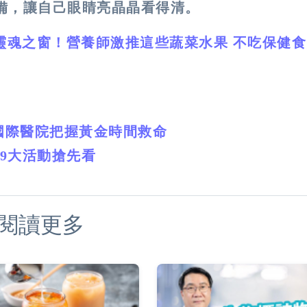
備，讓自己眼睛亮晶晶看得清。
靈魂之窗！營養師激推這些蔬菜水果 不吃保健
國際醫院把握黃金時間救命
9大活動搶先看
閱讀更多