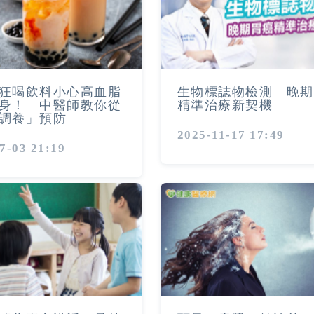
狂喝飲料小心高血脂
生物標誌物檢測 晚期
身！ 中醫師教你從
精準治療新契機
調養」預防
2025-11-17 17:49
7-03 21:19