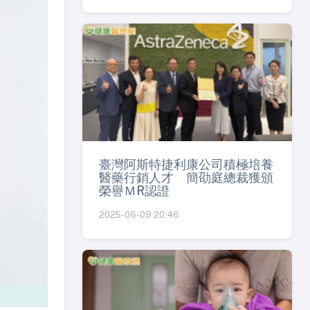
臺灣阿斯特捷利康公司積極培養
醫藥行銷人才 簡劭庭總裁獲頒
榮譽ＭR認證
2025-06-09 20:46