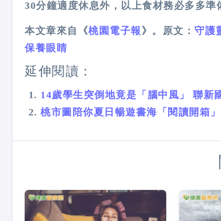
30分鐘適度休息外，以上食材務必多多準
本文章來自《
桃園電子報
》。原文：
守護
保養眼睛
延伸閱讀：
14歲學生突倒地竟是「腦中風」 聯新
桃市圖陪你夏日暢遊書海「閱讀開箱」