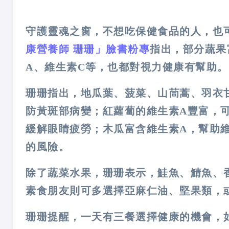
守護靈魂之窗，不想吃保健食品的人，也
康營養師 珊珊」臉書粉專
指出，部分蔬果
A、維生素C等，也都對視力健康有幫助。
珊珊指出，地瓜葉、菠菜、山茼蒿、羽衣
防黃斑部病變；紅蘿蔔的維生素A豐富，
緩解眼睛疲勞；木瓜富含維生素A，幫助
的風險。
除了蔬菜水果，珊珊表示，鮭魚、鯖魚、香
素食朋友則可多選擇亞麻仁油、堅果類，
珊珊提醒，一天有三餐選擇健康的機會，