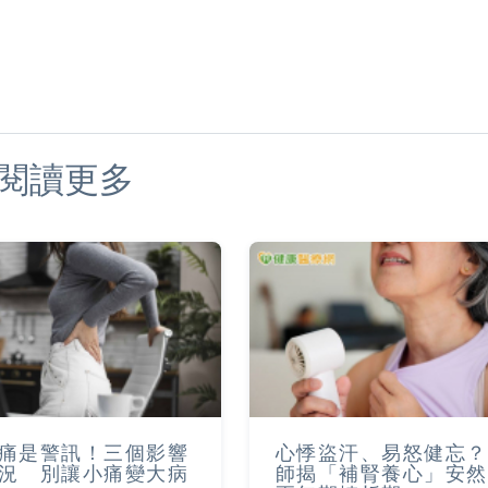
閱讀更多
痛是警訊！三個影響
心悸盜汗、易怒健忘？
況 別讓小痛變大病
師揭「補腎養心」安然