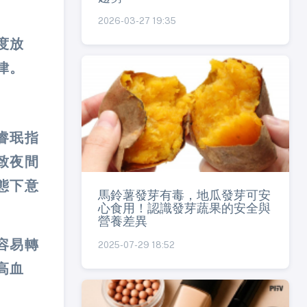
2026-03-27 19:35
度放
律。
睿珉指
致夜間
態下意
馬鈴薯發芽有毒，地瓜發芽可安
心食用！認識發芽蔬果的安全與
營養差異
容易轉
2025-07-29 18:52
高血