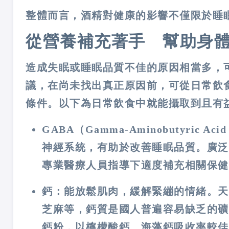
整體而言，酒精對健康的影響不僅限於睡
從營養補充著手 幫助身
造成失眠或睡眠品質不佳的原因相當多，
議，在尚未找出真正原因前，可從日常飲
條件。以下為日常飲食中就能攝取到且有
GABA（Gamma-Aminobutyric A
神經系統，有助於改善睡眠品質。廣泛
專業醫療人員指導下適度補充相關保健
鈣
：能放鬆肌肉，緩解緊繃的情緒。天
芝麻等，鈣質是國人普遍容易缺乏的礦
鈣粉，以檸檬酸鈣、海藻鈣吸收率較佳