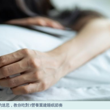
酌迷思，教你吃對3營養重建睡眠節奏