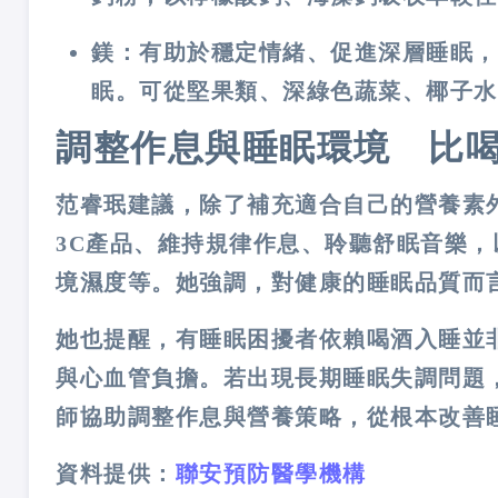
鎂
：有助於穩定情緒、促進深層睡眠，
眠。可從堅果類、深綠色蔬菜、椰子水
調整作息與睡眠環境 比
范睿珉建議，除了補充適合自己的營養素
3C產品
、
維持規律作息
、
聆聽舒眠音樂
，
境濕度等。她強調，對健康的睡眠品質而
她也提醒，有睡眠困擾者依賴喝酒入睡並
與心血管負擔。若出現長期睡眠失調問題
師協助調整作息與營養策略，從根本改善
資料提供：
聯安預防醫學機構