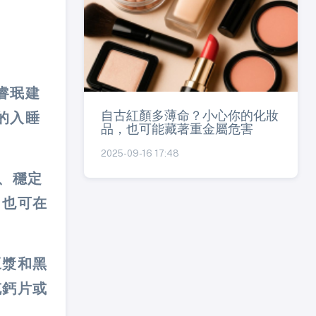
睿珉建
自古紅顏多薄命？小心你的化妝
的入睡
品，也可能藏著重金屬危害
2025-09-16 17:48
、穩定
，也可在
豆漿和黑
充鈣片或