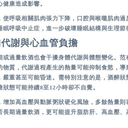
心健康造成影響。
，使呼吸相關肌肉張力下降，口腔與喉嚨肌肉過
睡眠呼吸中止症
，進一步破壞睡眠結構與生理節
加代謝與心血管負擔
期或過量飲酒也會干擾身體代謝與體態變化。范
的物質，代謝過程產生的熱量可能抑制食慾，導
，嚴重甚至可能昏迷。需特別注意的是，酒醉狀
狀態可能持續8至12小時卻不自覺。
，增加高血壓與動脈粥狀硬化風險，多餘熱量則
若長期過量飲酒，更可能提升脂肪肝、高血壓、