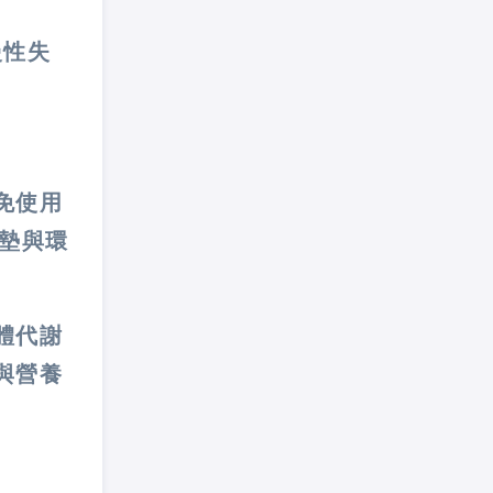
慢性失
免使用
墊與環
體代謝
與營養