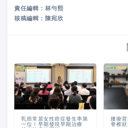
責任編輯：林勻熙
核稿編輯：陳宛欣
乳癌常居女性癌症發生率第
腰痠背
一位！早期發現早期治療
脊椎狀