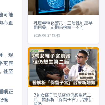
雖可能
乳癌年輕化警訊！三陰性乳癌早
與心血
期用藥、定期篩檢缺一不可
2025-06-27 19:43
睡」現
乎更容
，甚至
睡眠正
3旬女罹子宮肌瘤但仍想生第二
胎 醫解析「保留子宮」治療新
記憶
趨勢