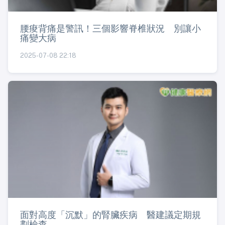
腰痠背痛是警訊！三個影響脊椎狀況 別讓小
痛變大病
2025-07-08 22:18
面對高度「沉默」的腎臟疾病 醫建議定期規
劃檢查