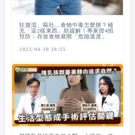
狂腹瀉、嘔吐...食物中毒怎麼辦？補
充「這2樣東西」助緩解！專家授4招
預防：存放食物避開「危險溫度」
2025-04-30 20:55