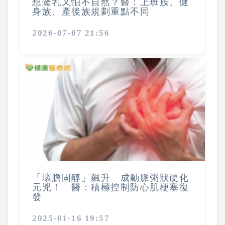
想隆乳又怕不自然？醫：上班族、健
身族、產後族規劃重點不同
2026-07-07 21:56
「壞膽固醇」飆升 成動脈粥狀硬化
元兇！ 醫：積極控制防心肌梗塞復
發
2025-01-16 19:57