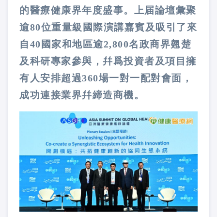
的醫療健康界年度盛事。上届論壇彙聚
逾80位重量級國際演講嘉賓及吸引了來
自40國家和地區逾2,800名政商界翹楚
及科研專家參與，幷爲投資者及項目擁
有人安排超過360場一對一配對會面，
成功連接業界幷締造商機。