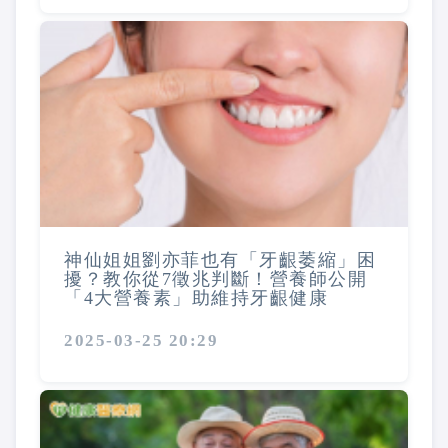
神仙姐姐劉亦菲也有「牙齦萎縮」困
擾？教你從7徵兆判斷！營養師公開
「4大營養素」助維持牙齦健康
2025-03-25 20:29