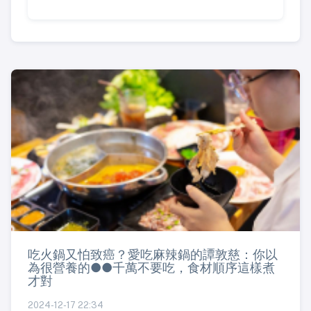
吃火鍋又怕致癌？愛吃麻辣鍋的譚敦慈：你以
為很營養的●●千萬不要吃，食材順序這樣煮
才對
2024-12-17 22:34