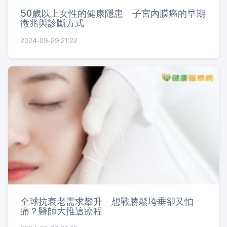
50歲以上女性的健康隱患 子宮內膜癌的早期
徵兆與診斷方式
2024-09-29 21:22
全球抗衰老需求攀升 想戰勝鬆垮垂卻又怕
痛？醫師大推這療程