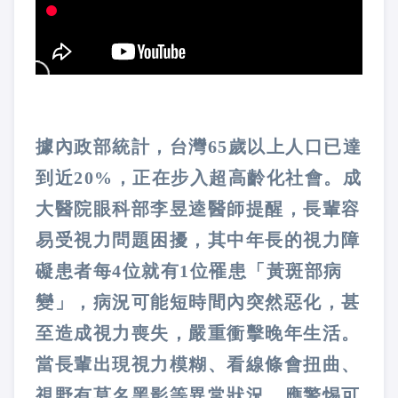
據內政部統計，台灣65歲以上人口已達
到近20%，正在步入超高齡化社會。成
大醫院眼科部李昱逵醫師提醒，長輩容
易受視力問題困擾，其中年長的視力障
礙患者每4位就有1位罹患「黃斑部病
變」，病況可能短時間內突然惡化，甚
至造成視力喪失，嚴重衝擊晚年生活。
當長輩出現視力模糊、看線條會扭曲、
視野有莫名黑影等異常狀況，應警惕可