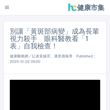
健康市集
別讓「黃斑部病變」成為長輩
視力殺手 眼科醫教看「1
表」自我檢查！
健康醫療網／記者黃嫊雰、潘昱僑報導 Published：
2025-12-22 09:00