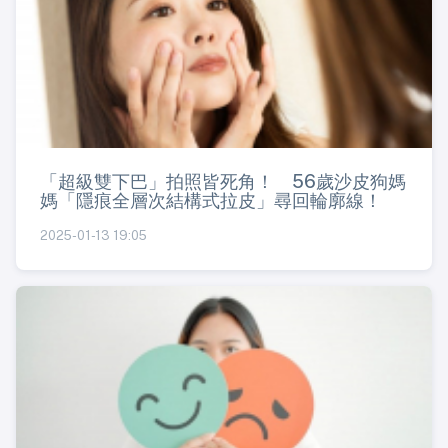
「超級雙下巴」拍照皆死角！ 56歲沙皮狗媽
媽「隱痕全層次結構式拉皮」尋回輪廓線！
2025-01-13 19:05