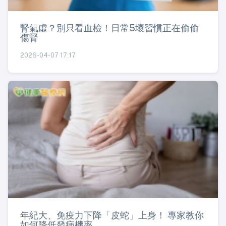
腎氣虛？別只看血檢！日常5壞習慣正在偷偷
傷腎
2026-04-07 17:17
年紀大、免疫力下降「皮蛇」上身！ 專家教你
如何降低發病機率