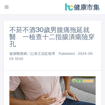
健康市集
不菸不酒30歲男腹痛拖延就
醫 一檢查十二指腸潰瘍險穿
孔
健康醫療網／記者王冠廷報導 Published：2024-09-
05 19:00