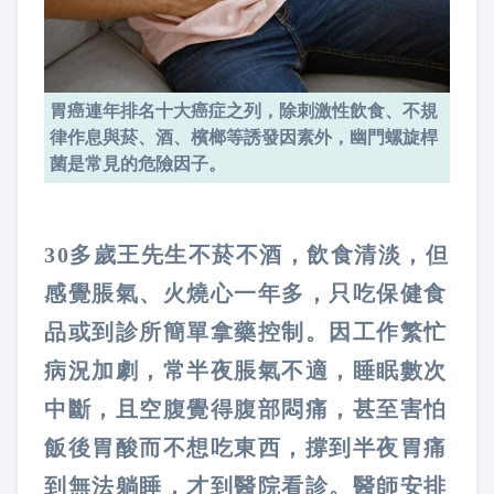
胃癌連年排名十大癌症之列，除刺激性飲食、不規
律作息與菸、酒、檳榔等誘發因素外，幽門螺旋桿
菌是常見的危險因子。
30多歲王先生不菸不酒，飲食清淡，但
感覺脹氣、火燒心一年多，只吃保健食
品或到診所簡單拿藥控制。因工作繁忙
病況加劇，常半夜脹氣不適，睡眠數次
中斷，且空腹覺得腹部悶痛，甚至害怕
飯後胃酸而不想吃東西，撐到半夜胃痛
到無法躺睡，才到醫院看診。醫師安排