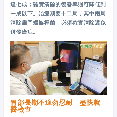
達七成；確實清除的復發率則可降低到
一成以下。治療期要十二周，其中兩周
清除幽門螺旋桿菌，必須確實清除避免
併發癌症。
胃部長期不適勿忍耐 盡快就
醫檢查