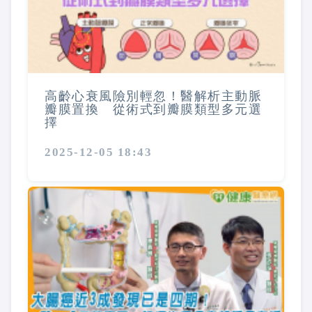
高齡心衰風險別輕忽！醫解析主動脈
瓣膜置換 從術式到瓣膜類型多元選
擇
2025-12-05 18:43