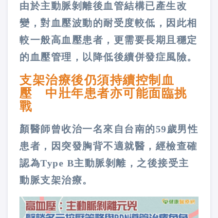
由於主動脈剝離後血管結構已產生改
變，對血壓波動的耐受度較低，因此相
較一般高血壓患者，更需要長期且穩定
的血壓管理，以降低後續併發症風險。
支架治療後仍須持續控制血
壓 中壯年患者亦可能面臨挑
戰
顏醫師曾收治一名來自台南的59歲男性
患者，因突發胸背不適就醫，經檢查確
認為Type B主動脈剝離，之後接受主
動脈支架治療。