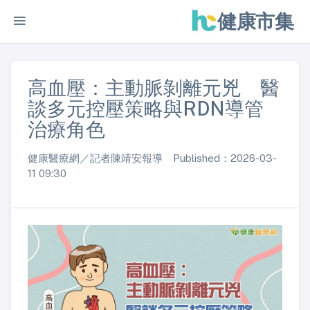
健康市集
高血壓：主動脈剝離元兇 醫
談多元控壓策略與RDN導管
治療角色
健康醫療網／記者陳靖安報導 Published：2026-03-
11 09:30