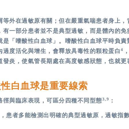
屑等外在過敏原有關；但在嚴重氣喘患者身上，
，有一部分患者並不是典型過敏，而是體內的免
就是「嗜酸性白血球」。嗜酸性白血球平時負責
4
內過度活化與增生，會釋放具毒性的顆粒蛋白
道發炎，使氣管長期處在高度敏感狀態，也就更
酸性白血球是重要線索
3,9
路徑與臨床表現，可區分四種不同型態
：
，患者多能檢測出明確的典型過敏原，過敏指