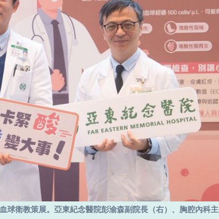
性白血球衛教策展。亞東紀念醫院彭渝森副院長（右）、胸腔內科