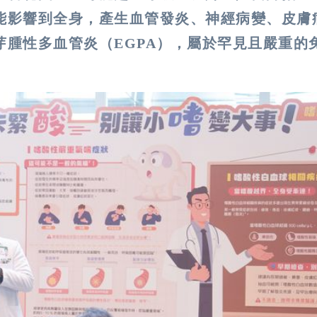
能影響到全身，產生血管發炎、神經病變、皮膚
腫性多血管炎（EGPA），屬於罕見且嚴重的