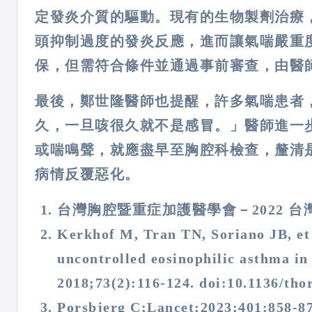
定發炎介質的驅動。現有的生物製劑治療
頭抑制過度的發炎反應，進而讓氣喘嚴重
保，但需符合條件並通過事前審查，由醫
最後，鄭世隆醫師也提醒，許多氣喘患者
久，一旦咳很久就不是感冒。」醫師進一
或喘鳴聲，就應盡早至胸腔科檢查，釐清
病情反覆惡化。
台灣胸腔暨重症加護醫學會－2022 
Kerkhof M, Tran TN, Soriano JB, et 
uncontrolled eosinophilic asthma in
2018;73(2):116-124. doi:10.1136/th
Porsbjerg C;Lancet;2023;401;858-8