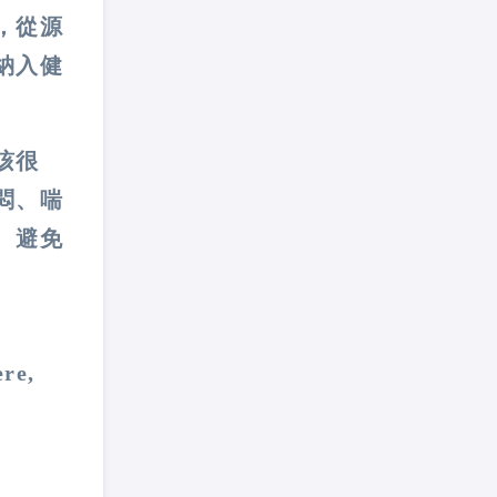
，從源
納入健
咳很
悶、喘
、避免
ere,