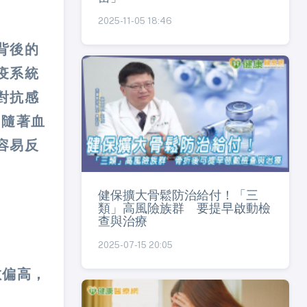
2025-11-05 18:46
背後的
疫系統
對抗感
，隨著血
容易反
健保擴大骨鬆防治給付！「三
類」高風險族群 要提早啟動檢
查與治療
2025-07-15 20:05
數偏高，