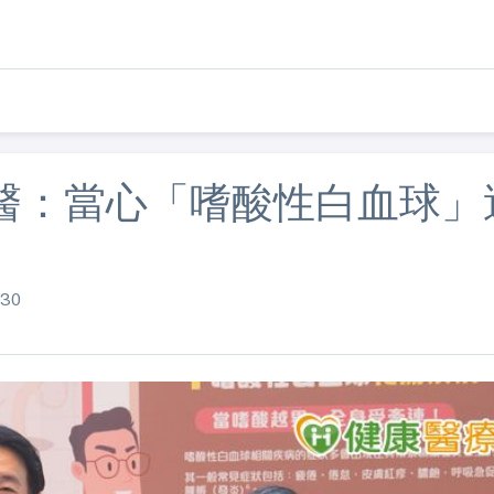
醫：當心「嗜酸性白血球」
30