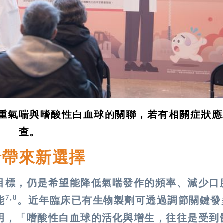
重氣喘與嗜酸性白血球的關聯，若有相關症狀應
查。
喘帶來新選擇
目標，仍是希望能降低氣喘發作的頻率、減少口
7,8
能
。近年臨床已有生物製劑可透過調節關鍵發
明，「嗜酸性白血球的活化與增生，往往是受到