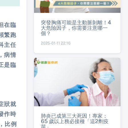
突發胸痛可能是主動脈剝離！4
但在臨
大危險因子，你需要注意哪一
個？
頻繁跑
2025-01-11 22:16
科主任
，病情
正是臨
症狀就
發作時
肺炎已成第三大死因！專家：
65 歲以上務必接種「這2劑疫
，比例
苗」