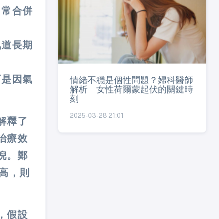
，常合併
氣道長期
而是因氣
情緒不穩是個性問題？婦科醫師
解析 女性荷爾蒙起伏的關鍵時
刻
2025-03-28 21:01
解釋了
治療效
倪。鄭
升高，則
，假設