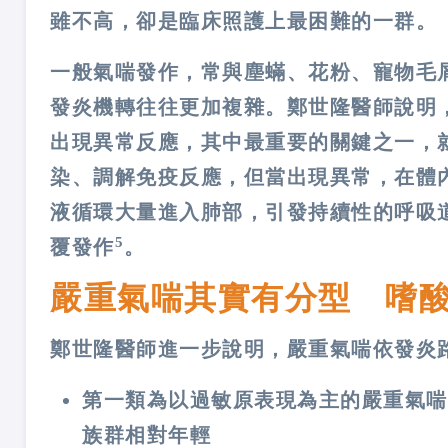
雖不高，卻是臨床照護上最困難的一群。
一般氣喘發作，常與塵蟎、花粉、寵物毛
發炎機轉往往更加複雜。鄭世隆醫師說明
出現異常反應，其中最重要的關鍵之一，
染、調解免疫反應，但當出現異常，在體
液循環大量進入肺部，引發持續性的呼吸
5
覆發作
。
嚴重氣喘其實有分型 嗜
鄭世隆醫師進一步說明，嚴重氣喘依發炎
第一類為以過敏原表現為主的嚴重氣喘
族群相對年輕