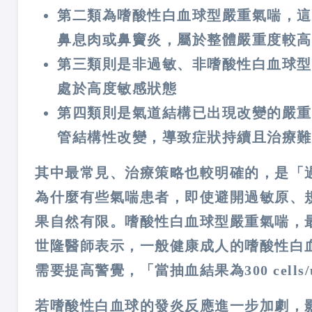
第二類為嗜酸性白血球型嚴重氣喘，這
鼻息肉或鼻竇炎，屬於整體嚴重度較高
第三類則是非過敏、非嗜酸性白血球型
處於高度敏感狀態
第四類則是氣道結構已出現改變的嚴重
管結構性改變，導致症狀持續且治療難
其中最常見、治療策略也較明確的，是「
為什麼有些氣喘患者，即使避開過敏原、
果自然有限。嗜酸性白血球型嚴重氣喘，
世隆醫師表示，一般健康成人的嗜酸性白血球數
需要提高警覺，「當抽血結果為300 cel
若嗜酸性白血球的發炎反應進一步加劇，