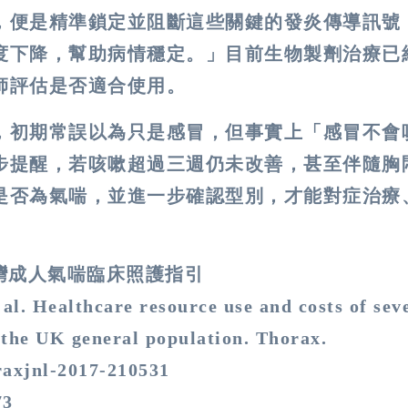
，便是精準鎖定並阻斷這些關鍵的發炎傳導訊號
度下降，幫助病情穩定。」目前生物製劑治療已
師評估是否適合使用。
，初期常誤以為只是感冒，但事實上「感冒不會
步提醒，若咳嗽超過三週仍未改善，甚至伴隨胸
是否為氣喘，並進一步確認型別，才能對症治療
台灣成人氣喘臨床照護指引
al. Healthcare resource use and costs of sev
 the UK general population. Thorax.
oraxjnl-2017-210531
73