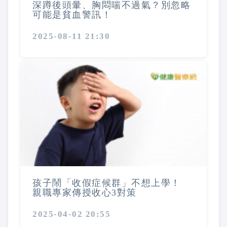
深蹲後頭暈、胸悶喘不過氣？別忽略
可能是貧血警訊！
2025-08-11 21:30
孩子鬧「收假症候群」不想上學！
親職專家傳授收心3對策
2025-04-02 20:55