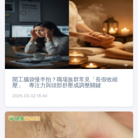
開工腦袋慢半拍？職場族群常見「長假收縮
壓」 專注力與頭部舒壓成調整關鍵
2026-03-02 18:40