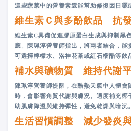
這些蔬菜中的營養素還能幫助修復因日曬
維生素Ｃ與多酚飲品 抗
維生素C具備促進膠原蛋白生成與抑制黑
應。陳珮淳營養師指出，將兩者結合，能
可選擇檸檬水、洛神花茶或紅石榴醋等飲
補水與礦物質 維持代謝
陳珮淳營養師提醒，在酷熱天氣中人體會
時，會影響角質代謝與膚況。適度補充椰
助肌膚降溫與維持彈性，避免乾燥與暗沉
生活習慣調整 減少發炎