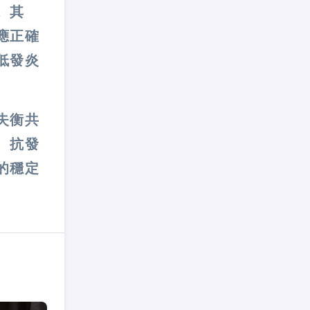
。其
應正確
低發炎
失衡共
、抗發
的穩定