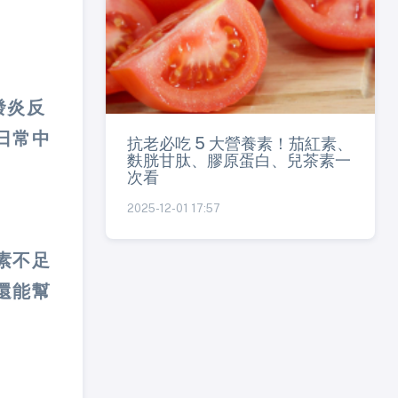
發炎反
日常中
抗老必吃 5 大營養素！茄紅素、
麩胱甘肽、膠原蛋白、兒茶素一
次看
2025-12-01 17:57
素不足
還能幫