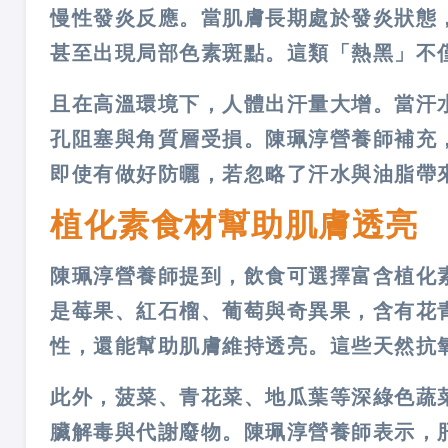
慢性發炎反應。當肌膚長期處於發炎狀態
甚至出現局部色素斑點。這類「熱黑」不
且在高溫環境下，人體出汗量大增。當汗
孔阻塞與角質層受損。陳珮淳營養師補充
即使有做好防曬，若忽略了汗水與油脂帶
植化素食材幫助肌膚透亮
陳珮淳營養師提到，飲食可選擇富含植化
是莓果、紅石榴、葡萄與奇異果，含有花
性，還能幫助肌膚維持透亮。這些天然抗
此外，菠菜、青花菜、地瓜葉等深綠色蔬
臟解毒與代謝廢物。陳珮淳營養師表示，