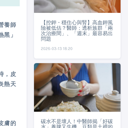
【控鉀・穩住心與腎】高血鉀風
營養師
險被低估？醫師：透析族群「兩
次治療間」、「週末」最容易出
熱黑」
問題
2026-03-13 18:20
時，皮
炎熱天
碳水不是壞人！中醫師揭「好碳
皮膚的
水」養脾又生機 豆類是土裡的