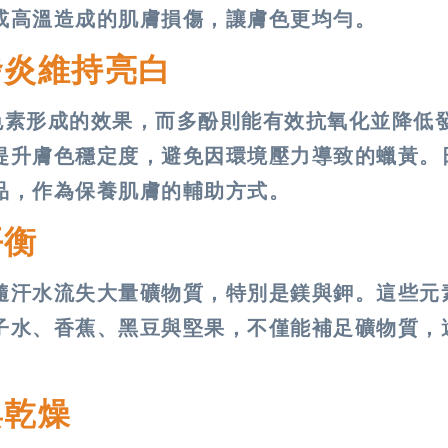
或高溫造成的肌膚損傷，讓膚色更均勻。
發炎維持亮白
色素形成的效果，而多酚則能有效抗氧化並降低
提升膚色穩定度，避免因環境壓力導致的蠟黃。
品，作為保養肌膚的輔助方式。
平衡
隨汗水流失大量礦物質，特別是鎂與鉀。這些元
子水、香蕉、黑豆與堅果，不僅能補足礦物質，
。
與乾燥