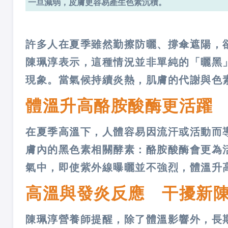
一旦減弱，皮膚更容易產生色素沉積。
許多人在夏季雖然勤擦防曬、撐傘遮陽，
陳珮淳表示，這種情況並非單純的「曬黑
現象。當氣候持續炎熱，肌膚的代謝與色
體溫升高酪胺酸酶更活躍
在夏季高溫下，人體容易因流汗或活動而
膚內的黑色素相關酵素：酪胺酸酶會更為
氣中，即使紫外線曝曬並不強烈，體溫升
高溫與發炎反應 干擾新
陳珮淳營養師提醒，除了體溫影響外，長