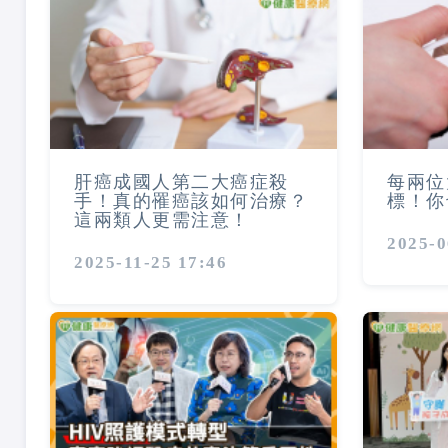
肝癌成國人第二大癌症殺
每兩位
手！真的罹癌該如何治療？
標！你
這兩類人更需注意！
2025-0
2025-11-25 17:46