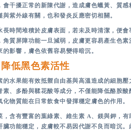
，會干擾正常的新陳代謝，造成膚色蠟黃、質感
僅與紫外線有關，也和發炎反應密切相關。
水長時間堆積於皮膚表面，若未及時清潔，便會
，角質屏障功能一旦減弱，皮膚更容易產生色素
來的影響，膚色依舊容易變得暗沉。
 降低黑色素活性
素的水果能有效抵禦自由基與高溫造成的細胞壓
青素、多酚與鞣花酸等成分，不僅能降低酪胺酸
氧化物質能在日常飲食中發揮穩定膚色的作用。
菜，含有豐富的葉綠素、維生素 A、鎂與鉀，有
肝臟功能穩定，皮膚較不易因代謝不良而暗沉。