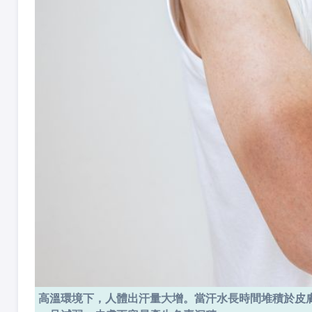
高溫環境下，人體出汗量大增。當汗水長時間堆積於皮