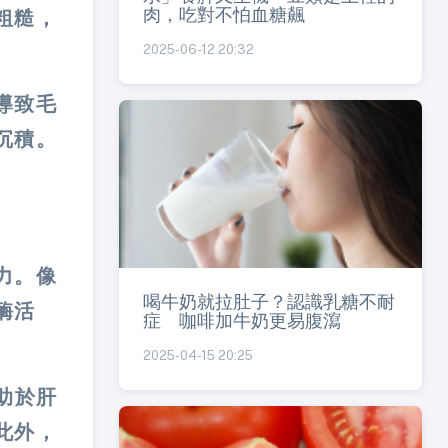
肉，吃對不怕血糖飆
粗糙，
2025-06-12 20:32
導致毛
沉積。
力。像
喝牛奶就拉肚子？認識乳糖不耐
酶活
症 咖啡加牛奶更易腹瀉
2025-04-15 20:25
助於肝
此外，