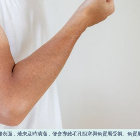
膚表面，若未及時清潔，便會導致毛孔阻塞與角質層受損。角質