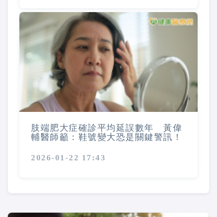
肢端肥大症確診平均延誤數年 黃偉
輔醫師籲：鞋號變大恐是關鍵警訊！
2026-01-22 17:43