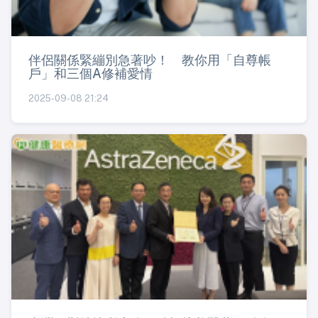
伴侶關係緊繃別急著吵！ 教你用「自尊帳
戶」和三個A修補愛情
2025-09-08 21:24