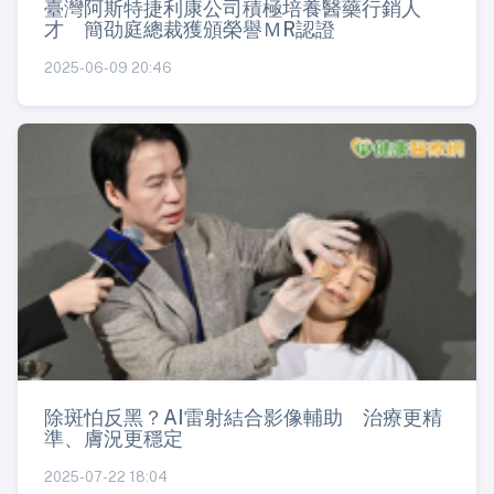
臺灣阿斯特捷利康公司積極培養醫藥行銷人
才 簡劭庭總裁獲頒榮譽ＭR認證
2025-06-09 20:46
除斑怕反黑？AI雷射結合影像輔助 治療更精
準、膚況更穩定
2025-07-22 18:04