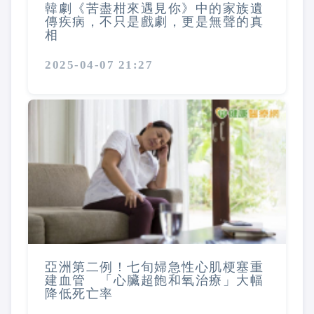
韓劇《苦盡柑來遇見你》中的家族遺
傳疾病，不只是戲劇，更是無聲的真
相
2025-04-07 21:27
亞洲第二例！七旬婦急性心肌梗塞重
建血管 「心臟超飽和氧治療」大幅
降低死亡率