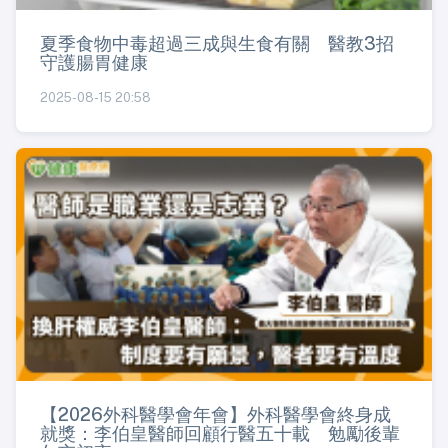
夏季食物中毒超過三成與生食有關 醫教3招
守護腸胃健康
2025-08-15 20:58
【2026外科醫學會年會】外科醫學會終身成
就獎：李伯皇醫師回顧行醫五十載 勉勵後輩