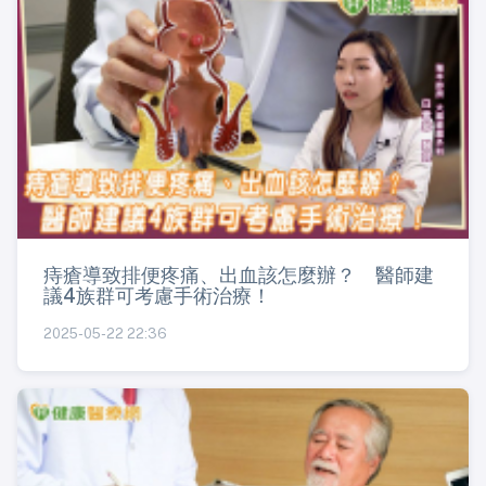
痔瘡導致排便疼痛、出血該怎麼辦？ 醫師建
議4族群可考慮手術治療！
2025-05-22 22:36