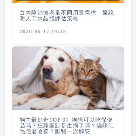
白內障治療考量不同用眼需求 醫說
明人工水晶體評估策略
2026-06-17 19:28
飼主最好奇TOP 9》狗狗可以吃保健
品嗎？狂舔腳趾是生病了嗎？貓咪吐
毛怎麼改善？獸醫一次解惑