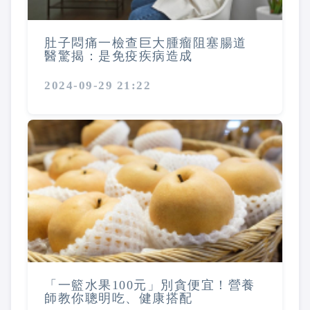
肚子悶痛一檢查巨大腫瘤阻塞腸道
醫驚揭：是免疫疾病造成
2024-09-29 21:22
「一籃水果100元」別貪便宜！營養
師教你聰明吃、健康搭配