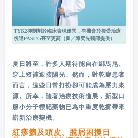
TYK2抑制劑於臨床表現優異，有機會於接受治療
後達PASI 75甚至更高（圖／陳奕先醫師提供）
夏日將至，許多人期待能自在綁馬尾、
穿上短褲迎接陽光。然而，對乾癬患者
而言，這些日常打扮卻可能成為壓力來
源。所幸，隨著治療技術進展，新型口
服小分子標靶藥物已為中重度乾癬帶來
嶄新治療契機。
紅疹擴及頭皮、脫屑困擾日