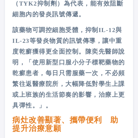
（TYK2抑制劑）為代表，能有效阻斷
細胞內的發炎訊號傳遞。
該藥物可調控細胞受體，抑制IL-12與
IL-23等發炎物質的訊號傳導，讓中重
度乾癬獲得更全面控制。陳奕先醫師說
明，「使用新型口服小分子標靶藥物的
乾癬患者，每日只需服藥一次，不必頻
繁往返醫療院所，大幅降低對學生上課
或上班族的生活節奏的影響，治療上更
具彈性。」。
病灶改善顯著、攜帶便利 助
提升治療意願