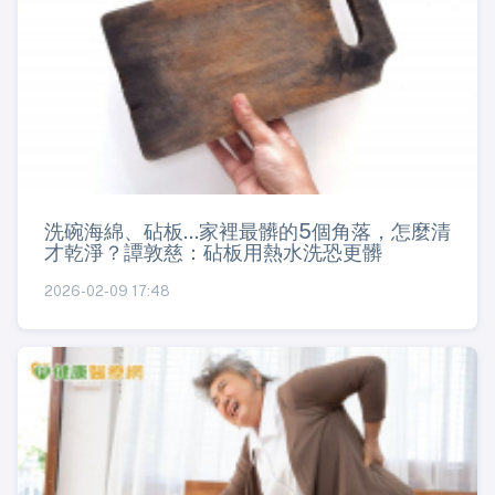
洗碗海綿、砧板...家裡最髒的5個角落，怎麼清
才乾淨？譚敦慈：砧板用熱水洗恐更髒
2026-02-09 17:48