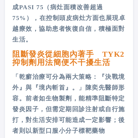
成PASI 75（病灶面積改善超過
75%），在控制頭皮病灶方面也展現卓
越療效，協助患者恢復自信，積極面對
生活。
阻斷發炎從細胞內著手 TYK2
抑制劑用法簡便不干擾生活
「乾癬治療可分為兩大策略：『決戰境
外』與『境內斬首』。」陳奕先醫師形
容。前者如生物製劑，能精準阻斷特定
發炎因子，但需定期回診注射或自行施
打，對生活安排可能造成一定影響；後
者則以新型口服小分子標靶藥物