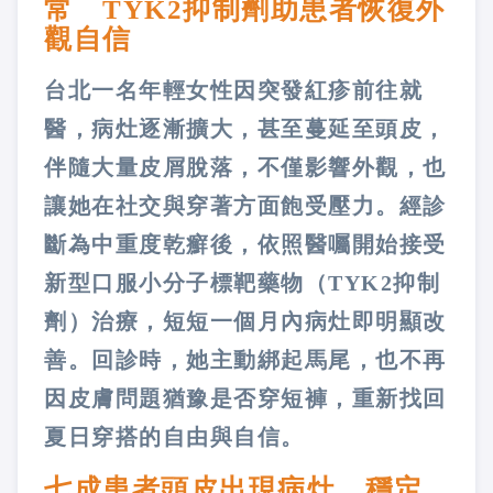
常 TYK2抑制劑助患者恢復外
觀自信
台北一名年輕女性因突發紅疹前往就
醫，病灶逐漸擴大，甚至蔓延至頭皮，
伴隨大量皮屑脫落，不僅影響外觀，也
讓她在社交與穿著方面飽受壓力。經診
斷為中重度乾癬後，依照醫囑開始接受
新型口服小分子標靶藥物（TYK2抑制
劑）治療，短短一個月內病灶即明顯改
善。回診時，她主動綁起馬尾，也不再
因皮膚問題猶豫是否穿短褲，重新找回
夏日穿搭的自由與自信。
七成患者頭皮出現病灶 穩定