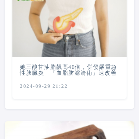
她三酸甘油脂飆高40倍，併發嚴重急
性胰臟炎 「血脂肪濾清術」速改善
2024-09-29 21:22