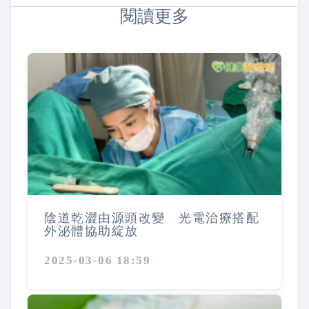
閱讀更多
陰道乾澀由源頭改變 光電治療搭配
外泌體協助綻放
2025-03-06 18:59