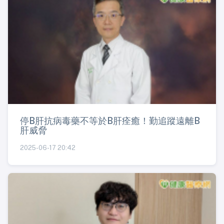
停B肝抗病毒藥不等於B肝痊癒！勤追蹤遠離B
肝威脅
2025-06-17 20:42