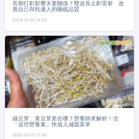
長期打鼾影響夫妻關係？雙波長止鼾雷射 改
善自己與枕邊人的睡眠品質
2024-10-02 14:03
綠豆芽、黃豆芽差在哪？營養師來解析！含
「這些營養素」快放入減脂菜單
2026-06-15 17:49