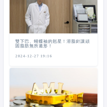
雙下巴、蝴蝶袖的剋星！溶脂針讓頑
固脂肪無所遁形！
2024-12-27 19:16