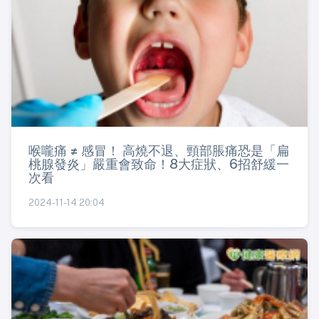
喉嚨痛 ≠ 感冒！ 高燒不退、頸部脹痛恐是「扁
桃腺發炎」嚴重會致命！8大症狀、6招舒緩一
次看
2024-11-14 20:04