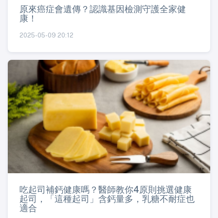
原來癌症會遺傳？認識基因檢測守護全家健
康！
2025-05-09 20:12
吃起司補鈣健康嗎？醫師教你4原則挑選健康
起司，「這種起司」含鈣量多，乳糖不耐症也
適合