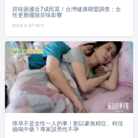
菸味困擾近7成民眾！台灣健康聯盟調查：女
性更難擺脫菸味影響
2024-11-07 18:11
懷孕不是女性一人的事！劉以豪無精症、柯佳
嬿喝中藥？專家談男性不孕