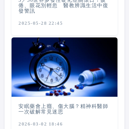
5／30世界多發性硬化症關懷日！疲
倦、眼花別輕忽 醫教辨識生活中復
發警訊
2025-05-28 22:45
安眠藥會上癮、傷大腦？精神科醫師
一次破解常見迷思
2026-03-02 18:46