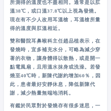
所測得的溫度也不盡相同。通常是以肛
溫38℃，或口溫37.8℃以上視為發燒。
現在有不少人改用耳溫槍，耳溫槍所量
得的溫度與肛溫相近。
雙和醫院耳鼻喉科主任趙品植表示，在
發燒時，宜多補充水分，可略為減少穿
著的衣物，讓身體得以散熱，或是開一
點電風扇，且用溫水抹身或洗澡。若發
燒至40℃時，新陳代謝約增加60％，因
此，患者最好安靜休息，降低新陳代
謝，減少熱量無端地消耗。
有鑑於民眾對於發燒存有很多迷思，一