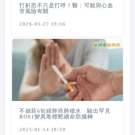
打鼾恐不只是打呼！醫：可能與心血
管風險有關
2026-03-27 19:36
不抽菸6旬婦肺癌肺積水 驗出罕見
ROS1變異靠標靶續命防腦轉
2025-01-14 18:58