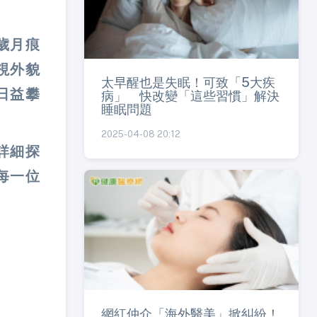
歲月痕
視外貌
太早醒也是失眠！可致「5大疾
日益攀
病」 快改變「這些習慣」解決
睡眠問題
2025-04-08 20:12
詳細探
每一位
網紅仲介「海外醫美」掀糾紛！