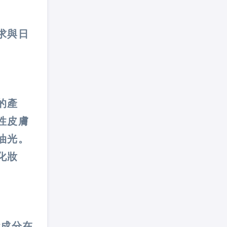
求與日
的產
性皮膚
油光。
化妝
些成分在