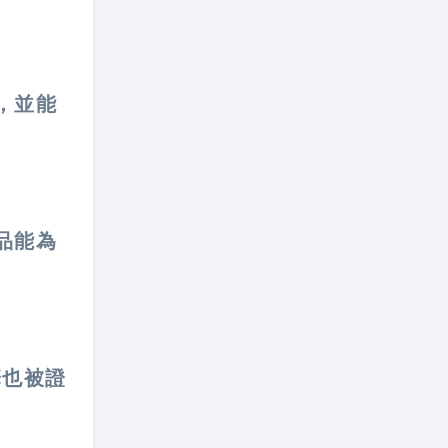
，並能
品能為
華也被證