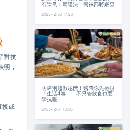
石崇良：屬違法 衛福部將嚴查
2025-12-09 17:26
緻
了對抗
表明，
防癌別越做越慌！醫帶你先檢視
「生活4毒」 不只管飲食也要
學抗壓
直接或
2025-12-31 16:58