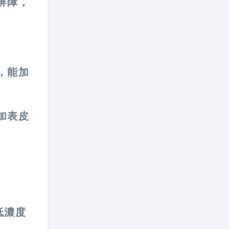
屏障，
，能加
加表皮
低濃度