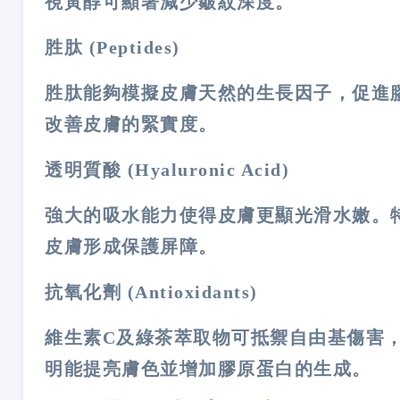
視黃醇可顯著減少皺紋深度​。
胜肽 (Peptides)
胜肽能夠模擬皮膚天然的生長因子，促進
改善皮膚的緊實度。
透明質酸 (Hyaluronic Acid)
強大的吸水能力使得皮膚更顯光滑水嫩。
皮膚形成保護屏障。
抗氧化劑 (Antioxidants)
維生素C及綠茶萃取物可抵禦自由基傷害
明能提亮膚色並增加膠原蛋白的生成。