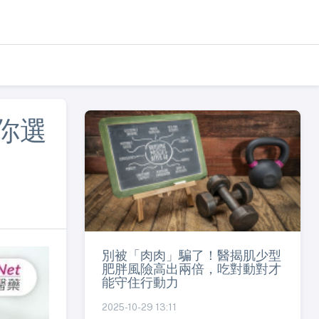
你選
別被「肉肉」騙了！醫揭肌少型
肥胖風險高出兩倍，吃對動對才
能守住行動力
2025-10-29 13:11