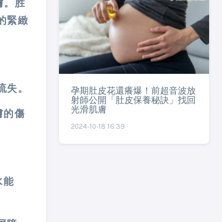
膚。胜
的緊緻
流失。
孕期肚皮花還癢爆！前超音波放
射師公開「肚皮保養秘訣」找回
光滑肌膚
膚的傷
2024-10-18 16:39
水能