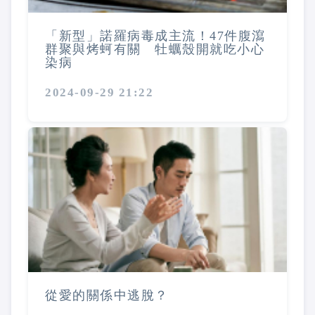
「新型」諾羅病毒成主流！47件腹瀉
群聚與烤蚵有關 牡蠣殼開就吃小心
染病
2024-09-29 21:22
從愛的關係中逃脫？