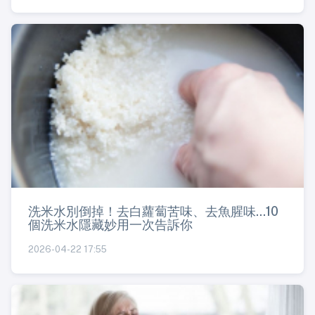
洗米水別倒掉！去白蘿蔔苦味、去魚腥味...10
個洗米水隱藏妙用一次告訴你
2026-04-22 17:55