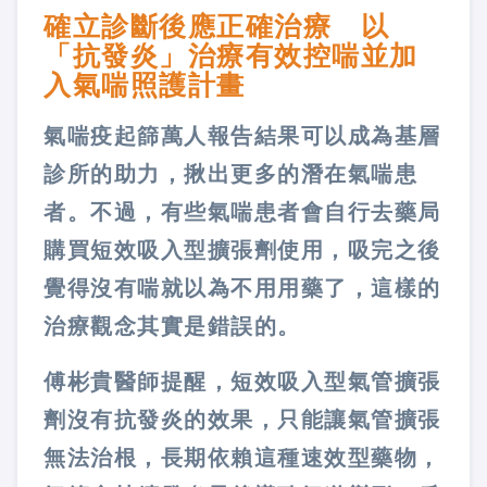
確立診斷後應正確治療 以
「抗發炎」治療有效控喘並加
入
氣喘照護計畫
氣喘疫起篩萬人報告結果可以成為基層
診所的助力，揪出更多的潛在氣喘患
者。不過，有些氣喘患者會自行去藥局
購買短效吸入型擴張劑使用，吸完之後
覺得沒有喘就以為不用用藥了，這樣的
治療觀念其實是錯誤的。
傅彬貴醫師提醒，短效吸入型氣管擴張
劑沒有抗發炎的效果，只能讓氣管擴張
無法治根，長期依賴這種速效型藥物，