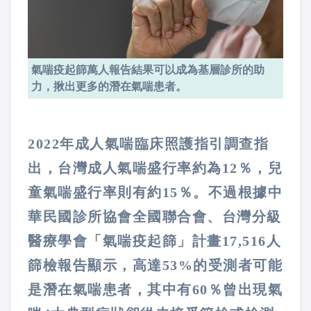
氣喘疫起篩萬人報告結果可以成為基層診所的助
力，揪出更多的潛在氣喘患者。
2022年成人氣喘臨床照護指引調查指
出，台灣成人氣喘盛行率約為12％，兒
童氣喘盛行率則有約15％。不過根據中
華民國診所協會全國聯合會、台灣分級
醫療學會「氣喘疫起篩」計畫17,516人
篩檢報告顯示，高達53%的受測者可能
是潛在氣喘患者，其中有60％曾出現氣