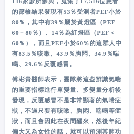
116家診所參與，蒐集了17,516位患者
的篩檢結果發現有53％受測者PEF小於
80％，其中有39％屬於黃燈區（PEF
60－80％）、14％為紅燈區（PEF＜
60％），而且PEF小於60％的這群人中
有83.5％咳嗽、43.9％胸悶、34.9％喘
鳴、29.6％反覆感冒。
傅彬貴醫師表示，團隊將這些辨識氣喘
的重要指標進行單變量、多變量分析後
發現，反覆感冒不是非常顯著的氣喘症
狀，不過只要有咳嗽、胸悶、喘鳴等症
狀，而且會因此在夜間醒來，然後年紀
偏大又為女性的話，就可以預測其肺功