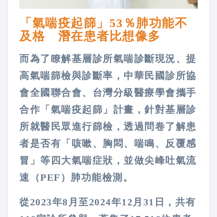
「氣喘疫起篩」53％肺功能不
及格 潛在患者比想像多
而為了瞭解基層診所氣喘診斷現況、提
高氣喘篩檢與診斷率，中華民國診所協
會全國聯合會、台灣分級醫療學會攜手
合作「氣喘疫起篩」計畫，針對基層診
所就醫民眾進行篩檢，透過問卷了解患
者是否有「咳嗽、胸悶、喘鳴、反覆感
冒」等四大氣喘症狀，並做尖峰吐氣流
速（PEF）肺功能檢測。
從2023年8月至2024年12月31日，共有