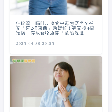
狂腹瀉、嘔吐...食物中毒怎麼辦？補
充「這2樣東西」助緩解！專家授4招
預防：存放食物避開「危險溫度」
2025-04-30 20:55