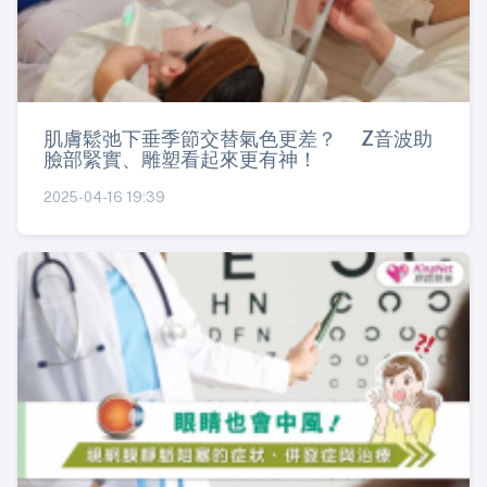
肌膚鬆弛下垂季節交替氣色更差？ Z音波助
臉部緊實、雕塑看起來更有神！
2025-04-16 19:39