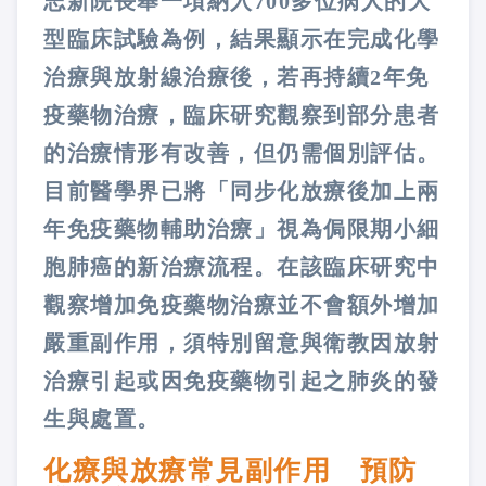
志新院長舉一項納入700多位病人的大
型臨床試驗為例，結果顯示在完成化學
治療與放射線治療後，若再持續2年免
疫藥物治療，臨床研究觀察到部分患者
的治療情形有改善，但仍需個別評估。
目前醫學界已將「同步化放療後加上兩
年免疫藥物輔助治療」視為侷限期小細
胞肺癌的新治療流程。在該臨床研究中
觀察增加免疫藥物治療並不會額外增加
嚴重副作用，須特別留意與衛教因放射
治療引起或因免疫藥物引起之肺炎的發
生與處置。
化療與放療常見副作用 預防