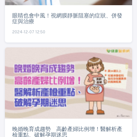
眼睛也會中風！視網膜靜脈阻塞的症狀、併發
症與治療
2024-12-07 12:50
晚婚晚育成趨勢 高齡產婦比例增！醫解析產
檢重點、破解孕期迷思