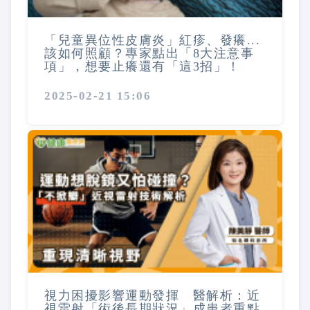
「兒童異位性皮膚炎」紅疹、發癢...
該如何照顧？專家點出「8大注意事
項」，想要止癢還有「這3招」！
2025-02-21 15:06
視力困擾影響運動發揮 醫解析：近
視雷射「術後長期狀況」成患者重點