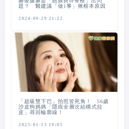
腳痠腿麻是「筋膜炎or脊椎」出問
題？ 醫建議「做1事」揪根本原因
2024-09-29 21:22
「超級雙下巴」拍照皆死角！ 56歲
沙皮狗媽媽「隱痕全層次結構式拉
皮」尋回輪廓線！
2025-01-13 19:05