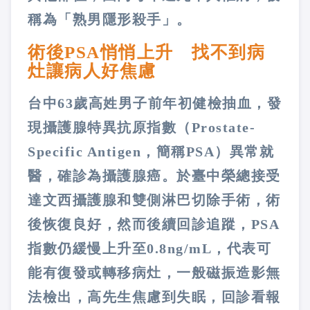
稱為「熟男隱形殺手」。
術後PSA悄悄上升 找不到病
灶讓病人好焦慮
台中63歲高姓男子前年初健檢抽血，發
現攝護腺特異抗原指數（Prostate-
Specific Antigen，簡稱PSA）異常就
醫，確診為攝護腺癌。於臺中榮總接受
達文西攝護腺和雙側淋巴切除手術，術
後恢復良好，然而後續回診追蹤，PSA
指數仍緩慢上升至0.8ng/mL，代表可
能有復發或轉移病灶，一般磁振造影無
法檢出，高先生焦慮到失眠，回診看報