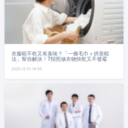
衣服晾不乾又有臭味？「一條毛巾＋拱形晾
法」幫你解決！7招照做衣物快乾又不發霉
2025-12-01 18:06