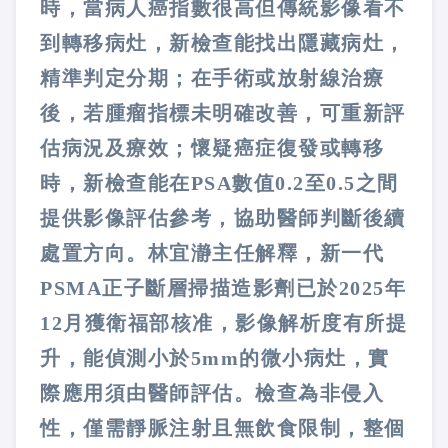
時，當病人癌指數很高但傳統影像看不
到轉移病灶，新檢查能找出隱藏病灶，
精準判定分期；在手術或放射線治療
後，若腫瘤指標未明確改善，可重新評
估病況及療效；懷疑癌症復發或轉移
時，新檢查能在PSA數值0.2至0.5之間
提供影像評估參考，協助醫師判斷後續
處置方向。林宜瀞主任解釋，新一代
PSMA正子斷層掃描造影劑已於2025年
12月獲衛福部核准，影像解析度有所提
升，能偵測小於5mm的微小病灶，實
際應用須由醫師評估。檢查為非侵入
性，僅需靜脈注射且無飲食限制，整個