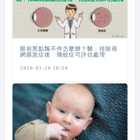
眼前黑點飄不停怎麼辦？醫：排除視
網膜急症後 飛蚊症可評估處理
2026-03-26 18:50