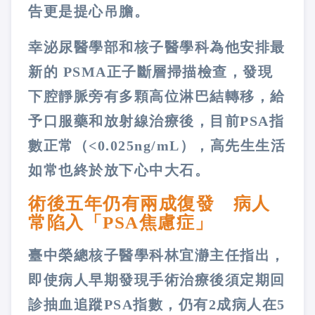
告更是提心吊膽。
幸泌尿醫學部和核子醫學科為他安排最
新的 PSMA正子斷層掃描檢查，發現
下腔靜脈旁有多顆高位淋巴結轉移，給
予口服藥和放射線治療後，目前PSA指
數正常（<0.025ng/mL），高先生生活
如常也終於放下心中大石。
術後五年仍有兩成復發 病人
常陷入「PSA焦慮症」
臺中榮總核子醫學科林宜瀞主任指出，
即使病人早期發現手術治療後須定期回
診抽血追蹤PSA指數，仍有2成病人在5