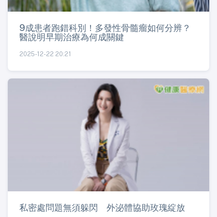
9成患者跑錯科別！多發性骨髓瘤如何分辨？
醫說明早期治療為何成關鍵
2025-12-22 20:21
私密處問題無須躲閃 外泌體協助玫瑰綻放