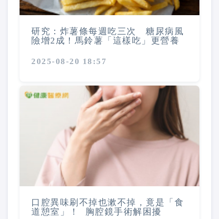
研究：炸薯條每週吃三次 糖尿病風
險增2成！馬鈴薯「這樣吃」更營養
2025-08-20 18:57
口腔異味刷不掉也漱不掉，竟是「食
道憩室」！ 胸腔鏡手術解困擾