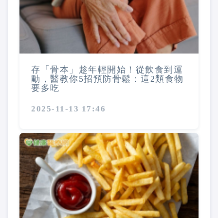
存「骨本」趁年輕開始！從飲食到運
動，醫教你5招預防骨鬆：這2類食物
要多吃
2025-11-13 17:46