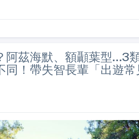
阿茲海默、額顳葉型...3
不同！帶失智長輩「出遊常