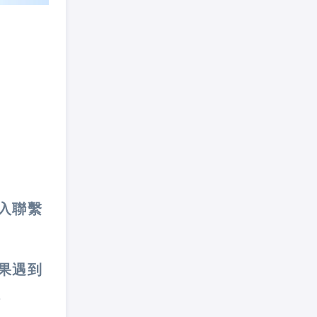
入聯繫
果遇到
。