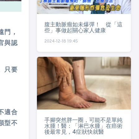
腹主動脈瘤如未爆彈！ 從「這
些」事做起關心家人健康
遠門，
2024-12-18 19:45
官與認
。只要
不適合
手腳突然胖一圈，可能不是單純
類型不
水腫！醫：「淋巴水腫」在癌術
後最常見，4症狀快就醫