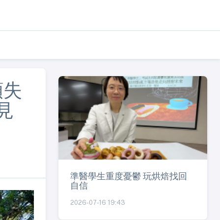
類失
見
準醫學生重度憂鬱 玩烘焙找回
自信
2026-07-16 19:43