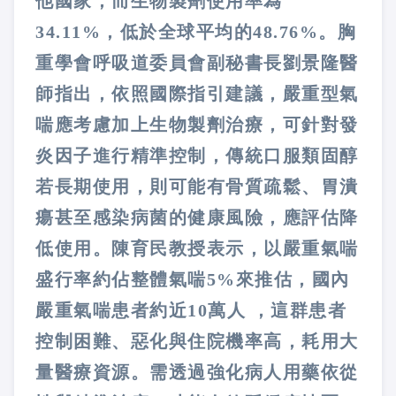
他國家，而生物製劑使用率為
34.11%，低於全球平均的48.76%。胸
重學會呼吸道委員會副秘書長劉景隆醫
師指出，依照國際指引建議，嚴重型氣
喘應考慮加上生物製劑治療，可針對發
炎因子進行精準控制，傳統口服類固醇
若長期使用，則可能有骨質疏鬆、胃潰
瘍甚至感染病菌的健康風險，應評估降
低使用。陳育民教授表示，以嚴重氣喘
盛行率約佔整體氣喘5%來推估，國內
嚴重氣喘患者約近10萬人 ，這群患者
控制困難、惡化與住院機率高，耗用大
量醫療資源。需透過強化病人用藥依從