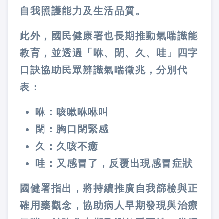
自我照護能力及生活品質。
此外，國民健康署也長期推動氣喘識能
教育，並透過「咻、閉、久、哇」四字
口訣協助民眾辨識氣喘徵兆，分別代
表：
咻：咳嗽咻咻叫
閉：胸口閉緊感
久：久咳不癒
哇：又感冒了，反覆出現感冒症狀
國健署指出，將持續推廣自我篩檢與正
確用藥觀念，協助病人早期發現與治療