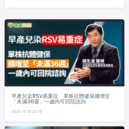
早產兒染RSV易重症 單株抗體健保擴增至
「未滿36週」一歲內可回院諮詢
2025-10-18 22:19