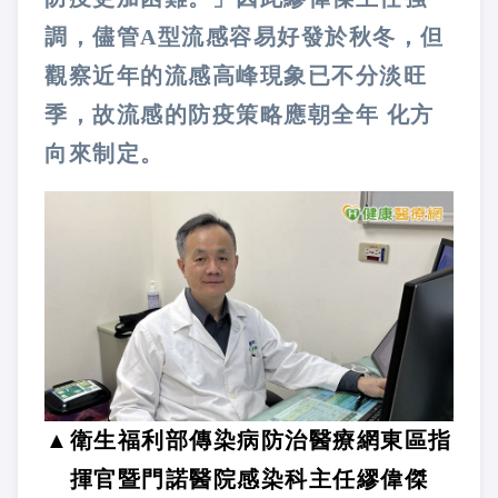
調，儘管A型流感容易好發於秋冬，但
觀察近年的流感高峰現象已不分淡旺
季，故流感的防疫策略應朝全年 化方
向來制定。
▲衛生福利部傳染病防治醫療網東區指
揮官暨門諾醫院感染科主任繆偉傑