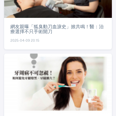
網友親曝「狐臭動刀血淚史」掀共鳴！醫：治
療選擇不只手術開刀
2025-04-09 20:15