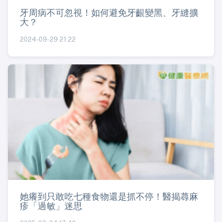
牙周病不可忽視！如何避免牙齦變黑、牙縫擴
大？
2024-09-29 21:22
她癢到只敢吃七種食物還是抓不停！醫揭蕁麻
疹「過敏」迷思