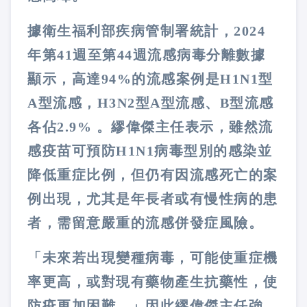
據衛生福利部疾病管制署統計，2024
年第41週至第44週流感病毒分離數據
顯示，高達94%的流感案例是H1N1型
A型流感，H3N2型A型流感、B型流感
各佔2.9% 。繆偉傑主任表示，雖然流
感疫苗可預防H1N1病毒型別的感染並
降低重症比例，但仍有因流感死亡的案
例出現，尤其是年長者或有慢性病的患
者，需留意嚴重的流感併發症風險。
「未來若出現變種病毒，可能使重症機
率更高，或對現有藥物產生抗藥性，使
防疫更加困難。」因此繆偉傑主任強