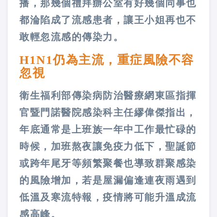
播，那幾個禮拜辦公室有好幾個同事也
都淪陷成了流感患者，讓王小姐再也不
敢輕忽流感的傳染力。
H1N1仍為主流，重症風險不容
忽視
衛生福利部傳染病防治醫療網東區指揮
官暨門諾醫院感染科主任繆偉傑指出，
年底通常是上班族一年中工作最忙碌的
時候，加班熬夜讓免疫力低下，聖誕節
或跨年尾牙等頻繁聚餐也導致群聚感染
的風險增加，若是屋漏偏逢連夜雨遇到
低溫及寒流特報，疫情將可能升溫成流
感高峰。