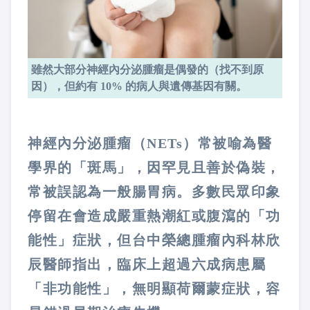
雖然大部分神經內分泌腫瘤是偶發的（找不到原
因），但約有 10% 的病人與遺傳基因有關。
神經內分泌腫瘤（NETs）常被喻為醫
學界的「斑馬」，因罕見且善於偽裝，
常被誤認為一般腸胃病。多數民眾印象
停留在會造成嚴重熱潮紅或腹瀉的「功
能性」症狀，但台中榮總腫瘤內科林欣
辰醫師指出，臨床上超過六成病患屬
「非功能性」，無明顯荷爾蒙症狀，容