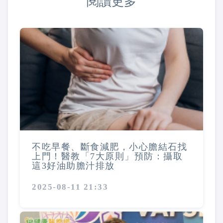
閱讀更多
不吃早餐、斷食減肥，小心膽結石找
上門！醫教「7大原則」預防：攝取
這3好油助膽汁排放
2025-08-11 21:33