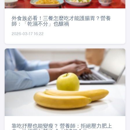
外食族必看！三餐怎麼吃才能護腸胃？營養
師：「乾濕不分」也釀禍
2026-03-17 16:22
靠吃抒壓也能變瘦？ 營養師：拒絕壓力肥上