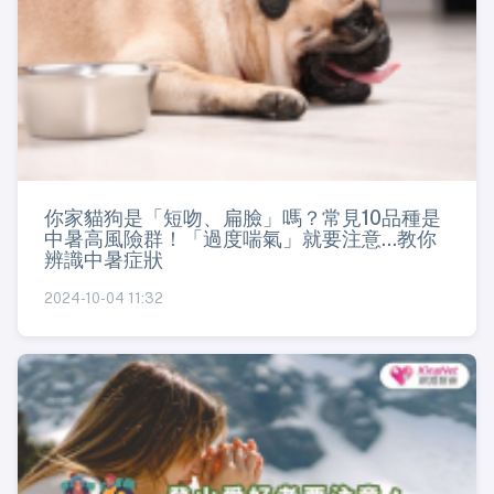
你家貓狗是「短吻、扁臉」嗎？常見10品種是
中暑高風險群！「過度喘氣」就要注意...教你
辨識中暑症狀
2024-10-04 11:32